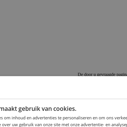
De door u gevraagde pagin
Als u de URL direct heeft in
Als u op een link heeft gekl
 op de rails te komen bij Emob
maakt gebruik van cookies.
s om inhoud en advertenties te personaliseren en om ons verkee
n te zoeken.
 over uw gebruik van onze site met onze advertentie- en analyse