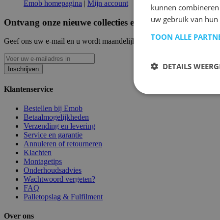
Emob homepagina
|
Mijn account
kunnen combineren m
uw gebruik van hun
Ontvang onze nieuwe collecties en promoties.
TOON ALLE PARTN
Geef ons uw e-mail en u wordt maandelijks op de hoogte gehouden van
DETAILS WEERG
Inschrijven
Klantenservice
Bestellen bij Emob
Betaalmogelijkheden
Verzending en levering
Service en garantie
Annuleren of retourneren
Klachten
Montagetips
Onderhoudsadvies
Wachtwoord vergeten?
FAQ
Palletopslag & Fulfilment
Over ons