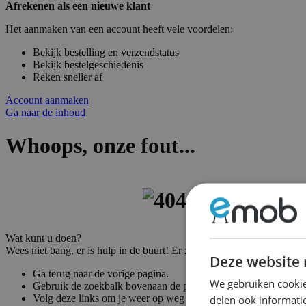
Afrekenen als een nieuwe klant
Het aanmaken van een account heeft vele voordelen:
Bekijk bestelling en verzendstatus
Bekijk bestelgeschiedenis
Reken sneller af
Account aanmaken
Ga naar de inhoud
Whoops, onze fout...
Wat kunt u doen?
Wees niet bang, er is hulp in de buurt! Er zijn vele manieren om weer
Deze website 
Ga terug naar de vorige pagina.
We gebruiken cookie
Gebruik de zoekbalk bovenaan de pagina om naar uw producte
Volg deze links om je weer op weg te helpen!
delen ook informatie