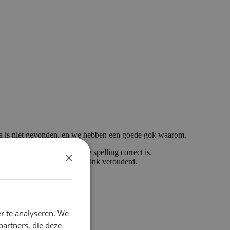
a is niet gevonden, en we hebben een goede gok waarom.
getypt, controleer dan of de spelling correct is.
×
ikt om hier te komen, is de link verouderd.
r te analyseren. We
partners, die deze