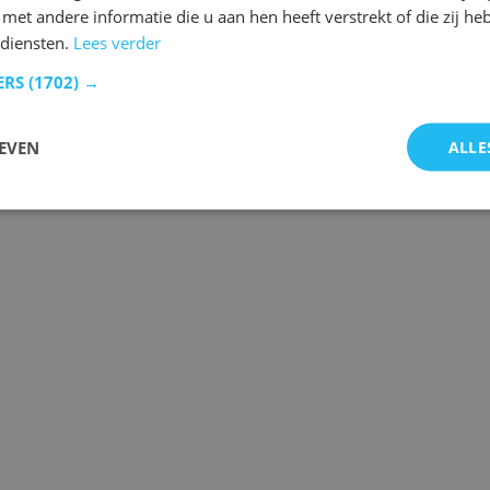
et andere informatie die u aan hen heeft verstrekt of die zij h
 diensten.
Lees verder
ERS
(1702) →
 de laatste gebeurtenissen.
EVEN
ALLE