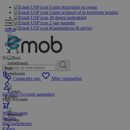
Gratis bezorging en retour
Gratis achteraf of in termijnen betalen
30 dagen bedenktijd
2 jaar garantie
Klantendienst & advies
Menu
Bedden
Zoek
Bed-
toebehoren
Contacteer ons
Mijn verlanglijst
Inloggen
Account aanmaken
Kasten
Mijn Account
Winkelwagen
Bedden
Bureaus
Bed-toebehoren
Kasten