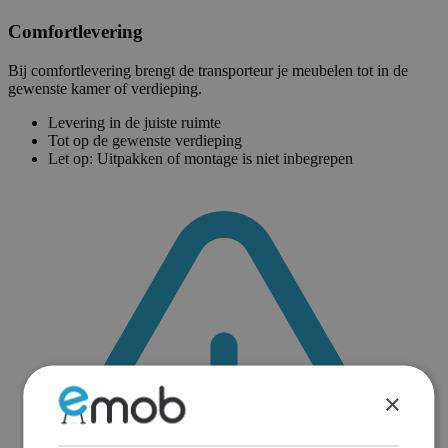
Comfortlevering
Bij comfortlevering brengt de transporteur je meubelen tot in de
gewenste kamer of verdieping.
Levering in de juiste ruimte
Tot op de gewenste verdieping
Let op: Uitpakken of montage is niet inbegrepen
×