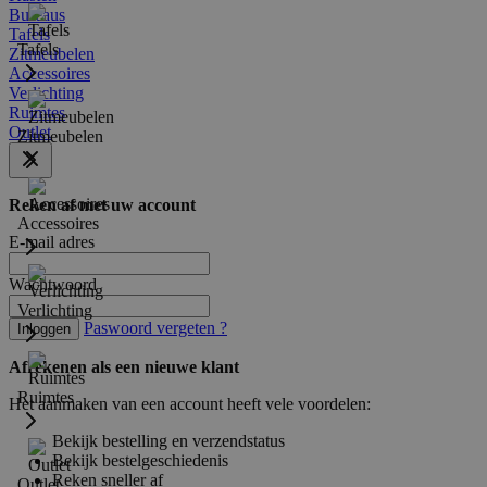
Bureaus
Tafels
Tafels
Zitmeubelen
Accessoires
Verlichting
Ruimtes
Outlet
Zitmeubelen
Reken af met uw account
Accessoires
E-mail adres
Wachtwoord
Verlichting
Paswoord vergeten ?
Inloggen
Afrekenen als een nieuwe klant
Ruimtes
Het aanmaken van een account heeft vele voordelen:
Bekijk bestelling en verzendstatus
Bekijk bestelgeschiedenis
Reken sneller af
Outlet