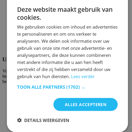
Deze website maakt gebruik van
cookies.
We gebruiken cookies om inhoud en advertenties
te personaliseren en om ons verkeer te
analyseren. We delen ook informatie over uw
gebruik van onze site met onze advertentie- en
analysepartners, die deze kunnen combineren
Uitzonderingen
met andere informatie die u aan hen heeft
verstrekt of die zij hebben verzameld door uw
Voor zendingen zwaarder dan 250 kg rekenen we automatisch twee
gebruik van hun diensten.
Lees verder
bezorgers in en een toeslag. Voor de Waddeneilanden of moeilijk
bereikbare plaatsen kan eveneens een meerprijs gelden.
TOON ALLE PARTNERS
(1702) →
ALLES ACCEPTEREN
DETAILS WEERGEVEN