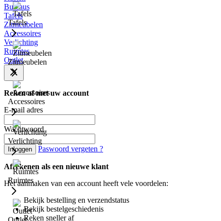
Bureaus
Tafels
Tafels
Zitmeubelen
Accessoires
Verlichting
Ruimtes
Outlet
Zitmeubelen
Reken af met uw account
Accessoires
E-mail adres
Wachtwoord
Verlichting
Paswoord vergeten ?
Inloggen
Afrekenen als een nieuwe klant
Ruimtes
Het aanmaken van een account heeft vele voordelen:
Bekijk bestelling en verzendstatus
Bekijk bestelgeschiedenis
Reken sneller af
Outlet