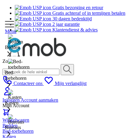
Gratis bezorging en retour
Gratis achteraf of in termijnen betalen
30 dagen bedenktijd
2 jaar garantie
Klantendienst & advies
Menu
Bedden
Zoek
Bed-
toebehoren
Contacteer ons
Mijn verlanglijst
Inloggen
Account aanmaken
Kasten
Mijn Account
Winkelwagen
Bedden
Bureaus
Bed-toebehoren
Kasten