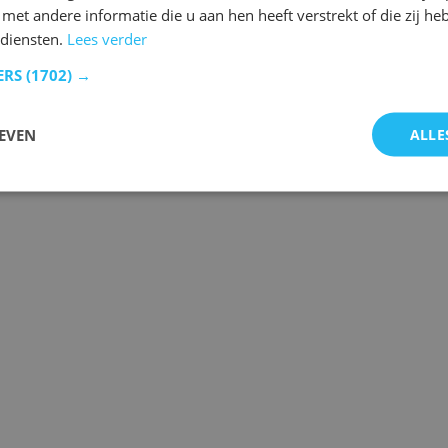
et andere informatie die u aan hen heeft verstrekt of die zij h
 diensten.
Lees verder
ERS
(1702) →
 de laatste gebeurtenissen.
EVEN
ALLE