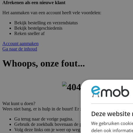
Afrekenen als een nieuwe klant
Het aanmaken van een account heeft vele voordelen:
Bekijk bestelling en verzendstatus
Bekijk bestelgeschiedenis
Reken sneller af
Account aanmaken
Ga naar de inhoud
Whoops, onze fout...
Wat kunt u doen?
Wees niet bang, er is hulp in de buurt! Er zijn vele manieren om weer
Deze website 
Ga terug naar de vorige pagina.
We gebruiken cookie
Gebruik de zoekbalk bovenaan de pagina om naar uw producte
Volg deze links om je weer op weg te helpen!
delen ook informatie