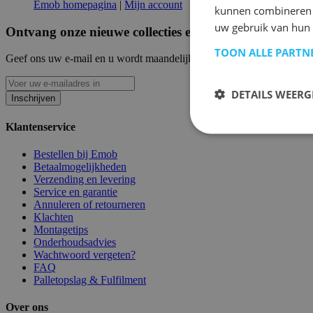
Emob homepagina
|
Mijn account
kunnen combineren m
uw gebruik van hun
Ontvang onze nieuwe collecties en promoties.
TOON ALLE PARTN
Geef ons uw e-mail en u wordt maandelijks op de hoogte gehouden van
DETAILS WEERG
Inschrijven
Klantenservice
Bestellen bij Emob
Betaalmogelijkheden
Verzending en levering
Service en garantie
Annuleren of retourneren
Klachten
Montagetips
Onderhoudsadvies
Wachtwoord vergeten?
FAQ
Palletopslag & Fulfilment
Over ons