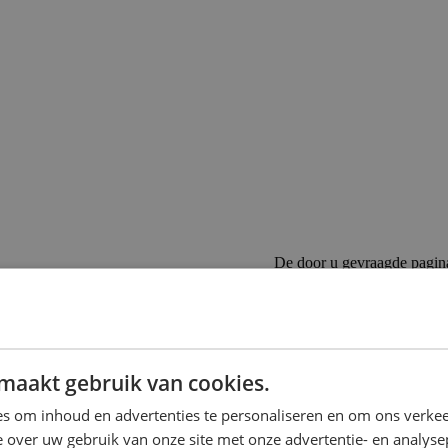
De door u gevraagde pagin
Als u de URL direct heeft in
Als u op een link heeft gekl
 op de rails te komen bij Emob
maakt gebruik van cookies.
s om inhoud en advertenties te personaliseren en om ons verkee
n te zoeken.
 over uw gebruik van onze site met onze advertentie- en analyse