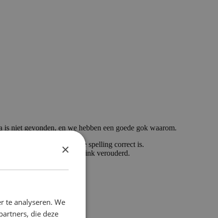
a is niet gevonden, en we hebben een goede gok waarom.
getypt, controleer dan of de spelling correct is.
×
ikt om hier te komen, is de link verouderd.
r te analyseren. We
partners, die deze