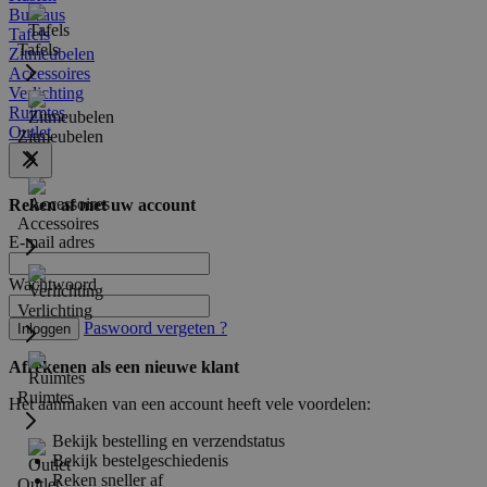
Bureaus
Tafels
Tafels
Zitmeubelen
Accessoires
Verlichting
Ruimtes
Outlet
Zitmeubelen
Reken af met uw account
Accessoires
E-mail adres
Wachtwoord
Verlichting
Paswoord vergeten ?
Inloggen
Afrekenen als een nieuwe klant
Ruimtes
Het aanmaken van een account heeft vele voordelen:
Bekijk bestelling en verzendstatus
Bekijk bestelgeschiedenis
Reken sneller af
Outlet