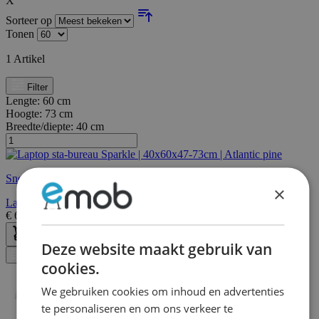
X
Sorteer op
Tonen
1
Artikel
Filter
Lengte:
60 cm
Hoogte:
73 cm
Breedte/diepte:
40 cm
Snelle levering
×
Laptop sta-bureau Sparkle | 40x60x47-73cm | Atlantic pine
€
64,95
€
81,00
Deze website maakt gebruik van
Filter
cookies.
We gebruiken cookies om inhoud en advertenties
te personaliseren en om ons verkeer te