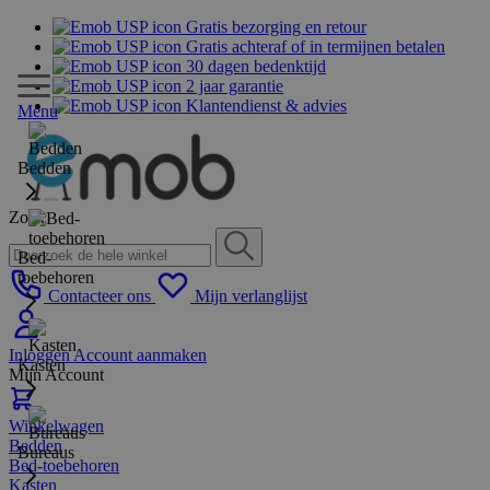
Gratis bezorging en retour
Gratis achteraf of in termijnen betalen
30 dagen bedenktijd
2 jaar garantie
Klantendienst & advies
Menu
Bedden
Zoek
Bed-
toebehoren
Contacteer ons
Mijn verlanglijst
Inloggen
Account aanmaken
Kasten
Mijn Account
Winkelwagen
Bedden
Bureaus
Bed-toebehoren
Kasten