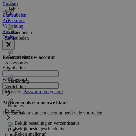
Bureaus
Tafels
Tafels
Zitmeubelen
Accessoires
Verlichting
Ruimtes
Outlet
Zitmeubelen
Reken af met uw account
Accessoires
E-mail adres
Wachtwoord
Verlichting
Paswoord vergeten ?
Inloggen
Afrekenen als een nieuwe klant
Ruimtes
Het aanmaken van een account heeft vele voordelen:
Bekijk bestelling en verzendstatus
Bekijk bestelgeschiedenis
Reken sneller af
Outlet