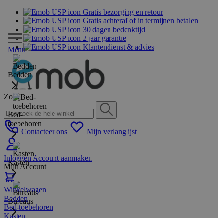
Gratis bezorging en retour
Gratis achteraf of in termijnen betalen
30 dagen bedenktijd
2 jaar garantie
Klantendienst & advies
Menu
Bedden
Zoek
Bed-
toebehoren
Contacteer ons
Mijn verlanglijst
Inloggen
Account aanmaken
Kasten
Mijn Account
Winkelwagen
Bedden
Bureaus
Bed-toebehoren
Kasten