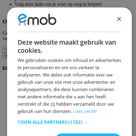
Volg deze links om je weer op weg te helpen!
Emob homepagina
|
Mijn account
×
Ontvang onze nieuwe collecties en promoties.
Geef ons uw e-mail en u wordt maandelijks op de hoogte gehouden
van de laatste gebeurtenissen.
Deze website maakt gebruik van
cookies.
Inschrijven
We gebruiken cookies om inhoud en advertenties
te personaliseren en om ons verkeer te
Klantenservice
analyseren. We delen ook informatie over uw
Bestellen bij Emob
gebruik van onze site met onze advertentie- en
Betaalmogelijkheden
analysepartners, die deze kunnen combineren
Verzending en levering
met andere informatie die u aan hen heeft
Service en garantie
Annuleren of retourneren
verstrekt of die zij hebben verzameld door uw
Klachten
gebruik van hun diensten.
Lees verder
Montagetips
Onderhoudsadvies
TOON ALLE PARTNERS
(1702) →
Wachtwoord vergeten?
FAQ
Palletopslag & Fulfilment