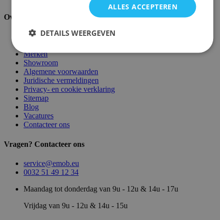
ALLES ACCEPTEREN
Over ons
DETAILS WEERGEVEN
Over ons
Magazijn
Merken
Showroom
Algemene voorwaarden
Juridische vermeldingen
Privacy- en cookie verklaring
Sitemap
Blog
Vacatures
Contacteer ons
Vragen? Contacteer ons
service@emob.eu
0032 51 49 12 34
Maandag tot donderdag van 9u - 12u & 14u - 17u
Vrijdag van 9u - 12u & 14u - 15u