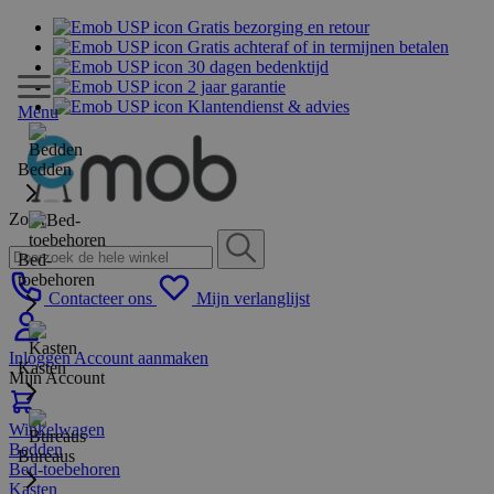
Gratis bezorging en retour
Gratis achteraf of in termijnen betalen
30 dagen bedenktijd
2 jaar garantie
Klantendienst & advies
Menu
Bedden
Zoek
Bed-
toebehoren
Contacteer ons
Mijn verlanglijst
Inloggen
Account aanmaken
Kasten
Mijn Account
Winkelwagen
Bedden
Bureaus
Bed-toebehoren
Kasten