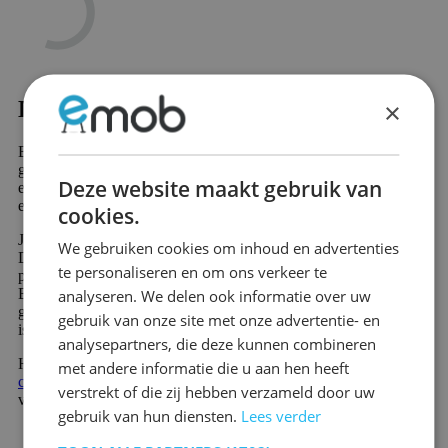
×
Kledingrekken - Dennenhout kopen?
Ben je op zoek naar Kledingrekken - Dennenhout? Dan slaag je
gegarandeerd bij Emob, jouw online meubelwinkel. In ons
Deze website maakt gebruik van
enorme assortiment vind je meer dan 10.000 prachtige meubels
en sfeervolle woondecoratie producten.
cookies.
Jouw nieuwe favoriete product in de categorie Kledingrekken -
We gebruiken cookies om inhoud en advertenties
Dennenhout wordt snel en voordelig verzonden. Veel van onze
te personaliseren en om ons verkeer te
producten zijn direct leverbaar en worden snel geleverd.
Bovendien profiteer je van 60 dagen retourrecht en 2 jaar
analyseren. We delen ook informatie over uw
garantie op alle meubels. Nieuw bij Emob en uniek in de branche
gebruik van onze site met onze advertentie- en
is de mogelijkheid om gratis achteraf of in delen te betalen.
analysepartners, die deze kunnen combineren
Heb je een vraag over onze producten of service? Neem gerust
met andere informatie die u aan hen heeft
contact
op. Onze deskundige medewerkers helpen je graag
verstrekt of die zij hebben verzameld door uw
verder.
gebruik van hun diensten.
Lees verder