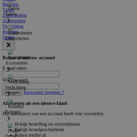
Bureaus
Tafels
Tafels
Zitmeubelen
Accessoires
Verlichting
Ruimtes
Outlet
Zitmeubelen
Reken af met uw account
Accessoires
E-mail adres
Wachtwoord
Verlichting
Paswoord vergeten ?
Inloggen
Afrekenen als een nieuwe klant
Ruimtes
Het aanmaken van een account heeft vele voordelen:
Bekijk bestelling en verzendstatus
Bekijk bestelgeschiedenis
Reken sneller af
Outlet