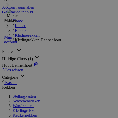
Account aanmaken
Ga naar de inhoud
Merken
Home
/
Kasten
/
Rekken
/
Kledingrekken
Mijn
/
Kledingrekken Dennenhout
account
Filteren
Huidige filters
(1)
Hout
Dennenhout
Alles wissen
Categorie
Kasten
Rekken
Stellingkasten
Schoenenrekken
Wandrekken
Kledingrekken
Keukenrekken