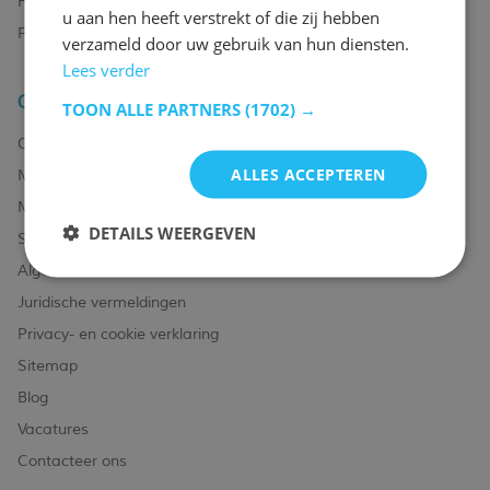
FAQ
u aan hen heeft verstrekt of die zij hebben
Palletopslag & Fulfilment
verzameld door uw gebruik van hun diensten.
Lees verder
Over ons
TOON ALLE PARTNERS
(1702) →
Over ons
ALLES ACCEPTEREN
Magazijn
Merken
DETAILS WEERGEVEN
Showroom
Algemene voorwaarden
Juridische vermeldingen
Privacy- en cookie verklaring
Sitemap
Blog
Vacatures
Contacteer ons