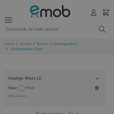
Ga naar de inhoud
Home
/
Kasten
/
Rekken
/
Kledingrekken
/
Kledingrekken Rood
Huidige filters
(1)
Rood
Kleur
Alles wissen
Kledingrekken - Rood