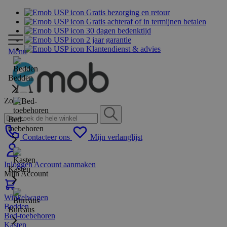
Gratis bezorging en retour
Gratis achteraf of in termijnen betalen
30 dagen bedenktijd
2 jaar garantie
Klantendienst & advies
Menu
Bedden
Zoek
Bed-
toebehoren
Contacteer ons
Mijn verlanglijst
Inloggen
Account aanmaken
Kasten
Mijn Account
Winkelwagen
Bedden
Bureaus
Bed-toebehoren
Kasten