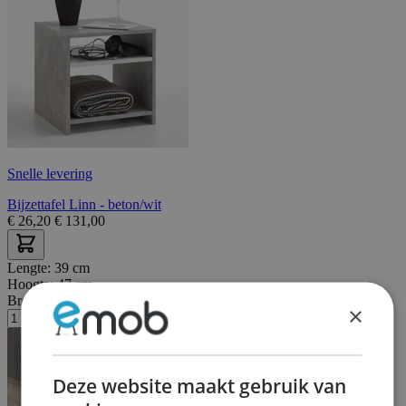
Snelle levering
Bijzettafel Linn - beton/wit
€
26,20
€
131,00
Lengte:
39 cm
Hoogte:
47 cm
Breedte/diepte:
39 cm
×
Deze website maakt gebruik van