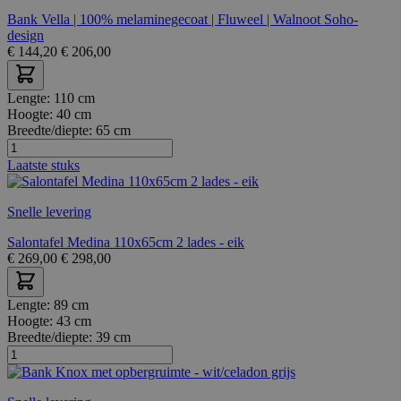
Bank Vella | 100% melaminegecoat | Fluweel | Walnoot Soho-
design
€
144,20
€
206,00
Lengte:
110 cm
Hoogte:
40 cm
Breedte/diepte:
65 cm
Laatste stuks
Snelle levering
Salontafel Medina 110x65cm 2 lades - eik
€
269,00
€
298,00
Lengte:
89 cm
Hoogte:
43 cm
Breedte/diepte:
39 cm