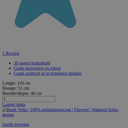
1
Review
30 dagen bedenktijd
Gratis bezorging en retour
Gratis achteraf of in termijnen betalen
Lengte:
110 cm
Hoogte:
51 cm
Breedte/diepte:
40 cm
Laatste stuks
Snelle levering