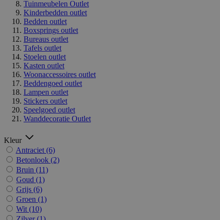
Tuinmeubelen Outlet
Kinderbedden outlet
Bedden outlet
Boxsprings outlet
Bureaus outlet
Tafels outlet
Stoelen outlet
Kasten outlet
Woonaccessoires outlet
Beddengoed outlet
Lampen outlet
Stickers outlet
Speelgoed outlet
Wanddecoratie Outlet
Kleur
Antraciet
(6)
Betonlook
(2)
Bruin
(11)
Goud
(1)
Grijs
(6)
Groen
(1)
Wit
(10)
Zilver
(1)