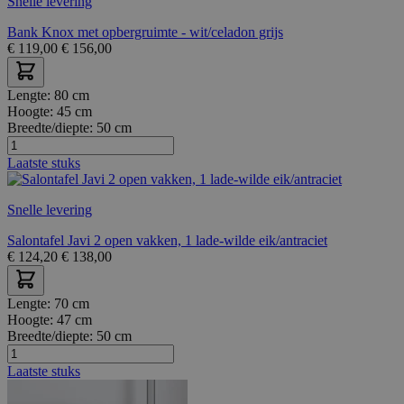
Snelle levering
Bank Knox met opbergruimte - wit/celadon grijs
€
119,00
€
156,00
Lengte:
80 cm
Hoogte:
45 cm
Breedte/diepte:
50 cm
Laatste stuks
Snelle levering
Salontafel Javi 2 open vakken, 1 lade-wilde eik/antraciet
€
124,20
€
138,00
Lengte:
70 cm
Hoogte:
47 cm
Breedte/diepte:
50 cm
Laatste stuks