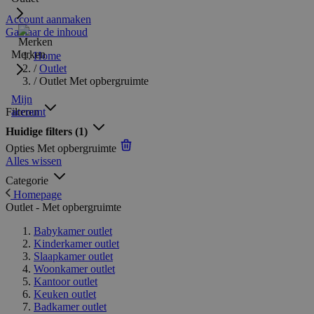
Account aanmaken
Ga naar de inhoud
Merken
Home
/
Outlet
/
Outlet Met opbergruimte
Mijn
Filteren
account
Huidige filters
(1)
Opties
Met opbergruimte
Alles wissen
Categorie
Homepage
Outlet - Met opbergruimte
Babykamer outlet
Kinderkamer outlet
Slaapkamer outlet
Woonkamer outlet
Kantoor outlet
Keuken outlet
Badkamer outlet