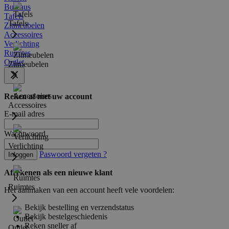
Bureaus
Tafels
Tafels
Zitmeubelen
Accessoires
Verlichting
Ruimtes
Outlet
Zitmeubelen
Reken af met uw account
Accessoires
E-mail adres
Wachtwoord
Verlichting
Paswoord vergeten ?
Inloggen
Afrekenen als een nieuwe klant
Ruimtes
Het aanmaken van een account heeft vele voordelen:
Bekijk bestelling en verzendstatus
Bekijk bestelgeschiedenis
Reken sneller af
Outlet