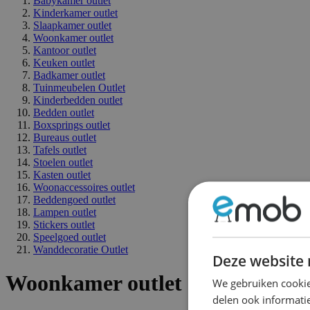
Babykamer outlet
Kinderkamer outlet
Slaapkamer outlet
Woonkamer outlet
Kantoor outlet
Keuken outlet
Badkamer outlet
Tuinmeubelen Outlet
Kinderbedden outlet
Bedden outlet
Boxsprings outlet
Bureaus outlet
Tafels outlet
Stoelen outlet
Kasten outlet
Woonaccessoires outlet
Beddengoed outlet
Lampen outlet
Stickers outlet
Speelgoed outlet
Wanddecoratie Outlet
Deze website 
Woonkamer outlet - Landelijk
We gebruiken cookie
delen ook informatie