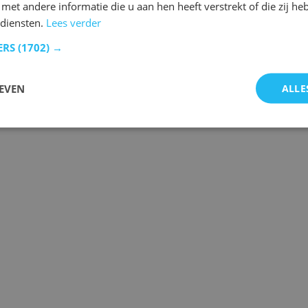
et andere informatie die u aan hen heeft verstrekt of die zij h
 diensten.
Lees verder
ERS
(1702) →
EVEN
ALLE