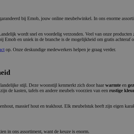
garandeerd bij Emob, jouw online meubelwinkel. In ons enorme assorti
andelijk wordt snel en voordelig verzonden. Veel van onze producten zi
ij Emob en uniek in de branche is de mogelijkheid om gratis achteraf of
act
op. Onze deskundige medewerkers helpen je graag verder.
heid
andelijke stijl. Deze woonstijl kenmerkt zich door haar
warmte
en
gez
n zijn de kasten, tafels en andere meubels voorzien van een
rustige kleu
enhout, massief hout en teakhout. Elk meubelstuk heeft zijn eigen kara
ien in ons assortiment, want de keuze is enorm.