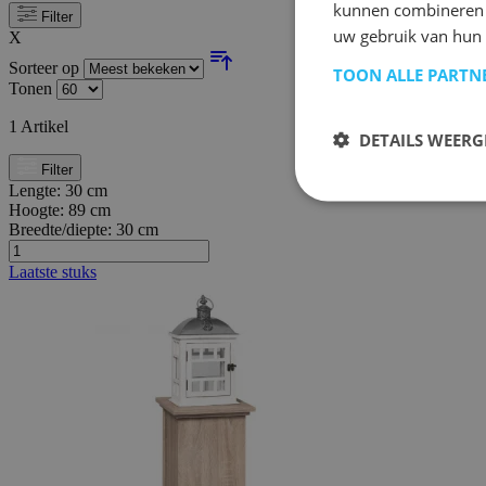
kunnen combineren m
Filter
uw gebruik van hun
X
Sorteer op
TOON ALLE PARTN
Tonen
1
Artikel
DETAILS WEERG
Filter
Lengte:
30 cm
Hoogte:
89 cm
Breedte/diepte:
30 cm
Laatste stuks