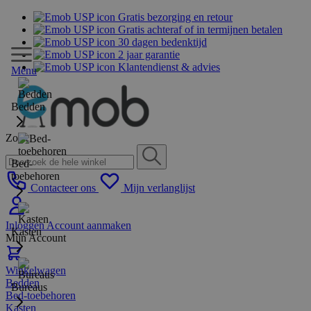
Gratis bezorging en retour
Gratis achteraf of in termijnen betalen
30 dagen bedenktijd
2 jaar garantie
Klantendienst & advies
Menu
Bedden
Zoek
Bed-
toebehoren
Contacteer ons
Mijn verlanglijst
Inloggen
Account aanmaken
Kasten
Mijn Account
Winkelwagen
Bedden
Bureaus
Bed-toebehoren
Kasten