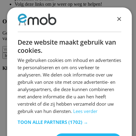
Volg deze links om je weer op weg te helpen!
Emob homepagina
|
Mijn account
×
Ontvang onze nieuwe collecties en promoties.
Geef ons uw e-mail en u wordt maandelijks op de hoogte gehouden
van de laatste gebeurtenissen.
Deze website maakt gebruik van
cookies.
Inschrijven
We gebruiken cookies om inhoud en advertenties
te personaliseren en om ons verkeer te
Klantenservice
analyseren. We delen ook informatie over uw
Bestellen bij Emob
gebruik van onze site met onze advertentie- en
Betaalmogelijkheden
analysepartners, die deze kunnen combineren
Verzending en levering
met andere informatie die u aan hen heeft
Service en garantie
Annuleren of retourneren
verstrekt of die zij hebben verzameld door uw
Klachten
gebruik van hun diensten.
Lees verder
Montagetips
Onderhoudsadvies
TOON ALLE PARTNERS
(1702) →
Wachtwoord vergeten?
FAQ
Palletopslag & Fulfilment