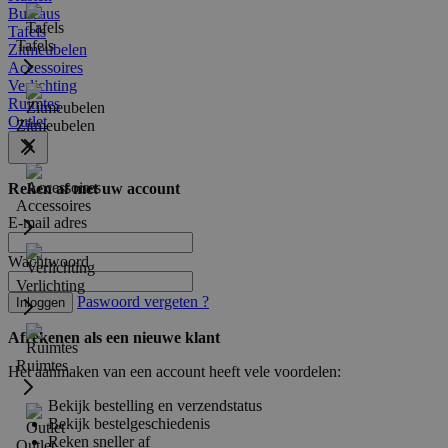
Bureaus
Tafels
Tafels
Zitmeubelen
Accessoires
Verlichting
Ruimtes
Outlet
Zitmeubelen
Reken af met uw account
Accessoires
E-mail adres
Wachtwoord
Verlichting
Paswoord vergeten ?
Inloggen
Afrekenen als een nieuwe klant
Ruimtes
Het aanmaken van een account heeft vele voordelen:
Bekijk bestelling en verzendstatus
Bekijk bestelgeschiedenis
Reken sneller af
Outlet