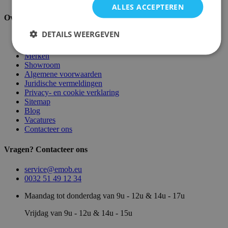
ALLES ACCEPTEREN
Over ons
DETAILS WEERGEVEN
Over ons
Magazijn
Merken
Showroom
Algemene voorwaarden
Juridische vermeldingen
Privacy- en cookie verklaring
Sitemap
Blog
Vacatures
Contacteer ons
Vragen? Contacteer ons
service@emob.eu
0032 51 49 12 34
Maandag tot donderdag van 9u - 12u & 14u - 17u
Vrijdag van 9u - 12u & 14u - 15u