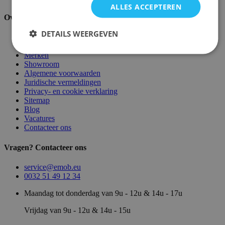
ALLES ACCEPTEREN
Over ons
DETAILS WEERGEVEN
Over ons
Magazijn
Merken
Showroom
Algemene voorwaarden
Juridische vermeldingen
Privacy- en cookie verklaring
Sitemap
Blog
Vacatures
Contacteer ons
Vragen? Contacteer ons
service@emob.eu
0032 51 49 12 34
Maandag tot donderdag van 9u - 12u & 14u - 17u
Vrijdag van 9u - 12u & 14u - 15u