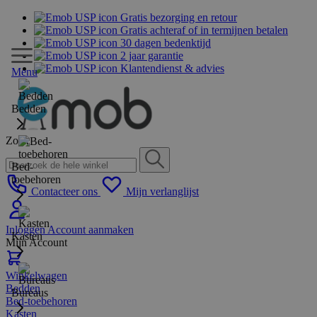
Gratis bezorging en retour
Gratis achteraf of in termijnen betalen
30 dagen bedenktijd
2 jaar garantie
Klantendienst & advies
Menu
Bedden
Zoek
Bed-
toebehoren
Contacteer ons
Mijn verlanglijst
Inloggen
Account aanmaken
Kasten
Mijn Account
Winkelwagen
Bedden
Bureaus
Bed-toebehoren
Kasten