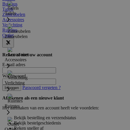
Bureaus
Tafels
Tafels
Zitmeubelen
Accessoires
Verlichting
Ruimtes
Outlet
Zitmeubelen
Reken af met uw account
Accessoires
E-mail adres
Wachtwoord
Verlichting
Paswoord vergeten ?
Inloggen
Afrekenen als een nieuwe klant
Ruimtes
Het aanmaken van een account heeft vele voordelen:
Bekijk bestelling en verzendstatus
Bekijk bestelgeschiedenis
Reken sneller af
Outlet