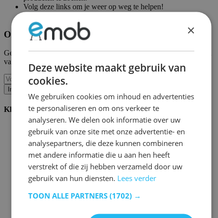
Volg deze links om je weer op weg te helpen!
Emob homepagina
|
Mijn account
×
Ontvang onze nieuwe collecties en promoties.
Geef ons uw e-mail en u wordt maandelijks op de hoogte gehouden
van de laatste gebeurtenissen.
Deze website maakt gebruik van
cookies.
Inschrijven
We gebruiken cookies om inhoud en advertenties
te personaliseren en om ons verkeer te
Klantenservice
analyseren. We delen ook informatie over uw
Bestellen bij Emob
gebruik van onze site met onze advertentie- en
Betaalmogelijkheden
analysepartners, die deze kunnen combineren
Verzending en levering
met andere informatie die u aan hen heeft
Service en garantie
Annuleren of retourneren
verstrekt of die zij hebben verzameld door uw
Klachten
gebruik van hun diensten.
Lees verder
Montagetips
Onderhoudsadvies
TOON ALLE PARTNERS
(1702) →
Wachtwoord vergeten?
FAQ
Palletopslag & Fulfilment