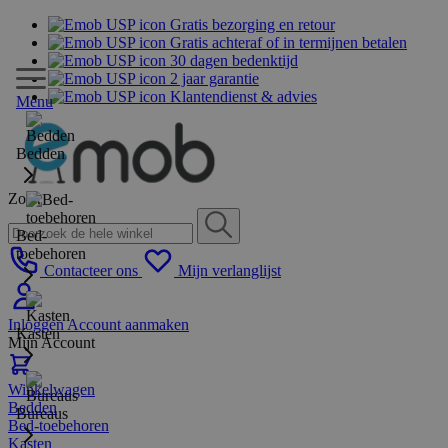
Gratis bezorging en retour
Gratis achteraf of in termijnen betalen
30 dagen bedenktijd
2 jaar garantie
Klantendienst & advies
Menu
Bedden
Zoek
Bed-
toebehoren
Contacteer ons
Mijn verlanglijst
Inloggen
Account aanmaken
Kasten
Mijn Account
Winkelwagen
Bedden
Bureaus
Bed-toebehoren
Kasten