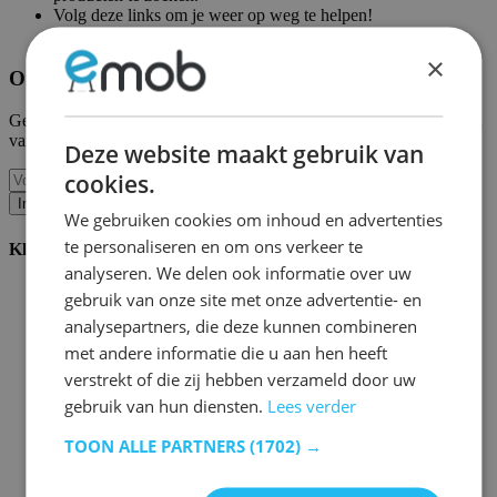
Volg deze links om je weer op weg te helpen!
Emob homepagina
|
Mijn account
×
Ontvang onze nieuwe collecties en promoties.
Geef ons uw e-mail en u wordt maandelijks op de hoogte gehouden
van de laatste gebeurtenissen.
Deze website maakt gebruik van
cookies.
Inschrijven
We gebruiken cookies om inhoud en advertenties
te personaliseren en om ons verkeer te
Klantenservice
analyseren. We delen ook informatie over uw
Bestellen bij Emob
gebruik van onze site met onze advertentie- en
Betaalmogelijkheden
analysepartners, die deze kunnen combineren
Verzending en levering
met andere informatie die u aan hen heeft
Service en garantie
Annuleren of retourneren
verstrekt of die zij hebben verzameld door uw
Klachten
gebruik van hun diensten.
Lees verder
Montagetips
Onderhoudsadvies
TOON ALLE PARTNERS
(1702) →
Wachtwoord vergeten?
FAQ
Palletopslag & Fulfilment