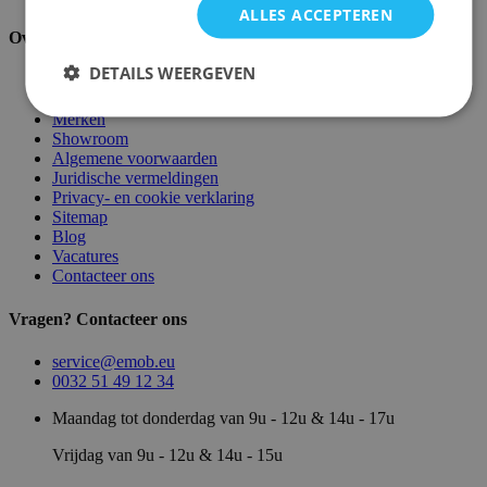
ALLES ACCEPTEREN
Over ons
DETAILS WEERGEVEN
Over ons
Magazijn
Merken
Showroom
Algemene voorwaarden
Juridische vermeldingen
Privacy- en cookie verklaring
Sitemap
Blog
Vacatures
Contacteer ons
Vragen? Contacteer ons
service@emob.eu
0032 51 49 12 34
Maandag tot donderdag van 9u - 12u & 14u - 17u
Vrijdag van 9u - 12u & 14u - 15u