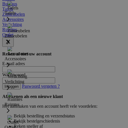
Bureaus
Tafels
Tafels
Zitmeubelen
Accessoires
Verlichting
Ruimtes
Outlet
Zitmeubelen
Reken af met uw account
Accessoires
E-mail adres
Wachtwoord
Verlichting
Paswoord vergeten ?
Inloggen
Afrekenen als een nieuwe klant
Ruimtes
Het aanmaken van een account heeft vele voordelen:
Bekijk bestelling en verzendstatus
Bekijk bestelgeschiedenis
Reken sneller af
Outlet