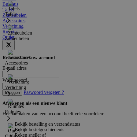
Bureaus
Tafels
Tafels
Zitmeubelen
Accessoires
Verlichting
Ruimtes
Outlet
Zitmeubelen
Reken af met uw account
Accessoires
E-mail adres
Wachtwoord
Verlichting
Paswoord vergeten ?
Inloggen
Afrekenen als een nieuwe klant
Ruimtes
Het aanmaken van een account heeft vele voordelen:
Bekijk bestelling en verzendstatus
Bekijk bestelgeschiedenis
Reken sneller af
Outlet