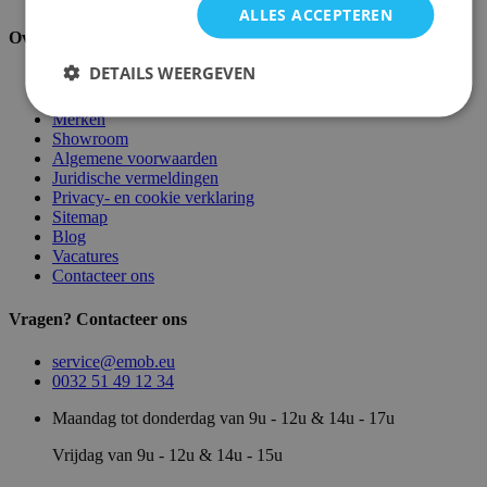
ALLES ACCEPTEREN
Over ons
DETAILS WEERGEVEN
Over ons
Magazijn
Merken
Showroom
Algemene voorwaarden
Juridische vermeldingen
Privacy- en cookie verklaring
Sitemap
Blog
Vacatures
Contacteer ons
Vragen? Contacteer ons
service@emob.eu
0032 51 49 12 34
Maandag tot donderdag van 9u - 12u & 14u - 17u
Vrijdag van 9u - 12u & 14u - 15u