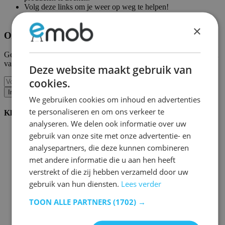
Volg deze links om je weer op weg te helpen!
Emob homepagina
|
Mijn account
×
Ontvang onze nieuwe collecties en promoties.
Geef ons uw e-mail en u wordt maandelijks op de hoogte gehouden
van de laatste gebeurtenissen.
Deze website maakt gebruik van
cookies.
Inschrijven
We gebruiken cookies om inhoud en advertenties
te personaliseren en om ons verkeer te
Klantenservice
analyseren. We delen ook informatie over uw
Bestellen bij Emob
gebruik van onze site met onze advertentie- en
Betaalmogelijkheden
analysepartners, die deze kunnen combineren
Verzending en levering
met andere informatie die u aan hen heeft
Service en garantie
Annuleren of retourneren
verstrekt of die zij hebben verzameld door uw
Klachten
gebruik van hun diensten.
Lees verder
Montagetips
Onderhoudsadvies
TOON ALLE PARTNERS
(1702) →
Wachtwoord vergeten?
FAQ
Palletopslag & Fulfilment