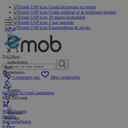
Gratis bezorging en retour
Gratis achteraf of in termijnen betalen
30 dagen bedenktijd
2 jaar garantie
Klantendienst & advies
Menu
Bedden
Zoek
Bed-
toebehoren
Contacteer ons
Mijn verlanglijst
Inloggen
Account aanmaken
Kasten
Mijn Account
Winkelwagen
Bedden
Bureaus
Bed-toebehoren
Kasten