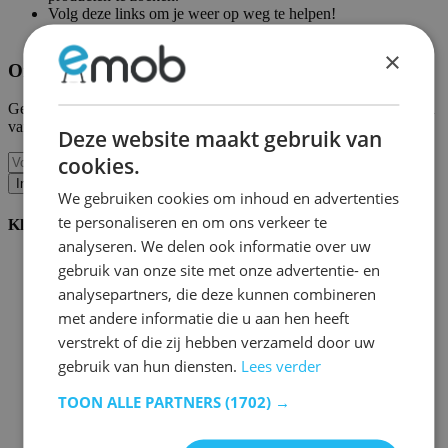
Volg deze links om je weer op weg te helpen!
Emob homepagina
|
Mijn account
×
Ontvang onze nieuwe collecties en promoties.
Geef ons uw e-mail en u wordt maandelijks op de hoogte gehouden
van de laatste gebeurtenissen.
Deze website maakt gebruik van
cookies.
Inschrijven
We gebruiken cookies om inhoud en advertenties
te personaliseren en om ons verkeer te
Klantenservice
analyseren. We delen ook informatie over uw
Bestellen bij Emob
gebruik van onze site met onze advertentie- en
Betaalmogelijkheden
analysepartners, die deze kunnen combineren
Verzending en levering
met andere informatie die u aan hen heeft
Service en garantie
Annuleren of retourneren
verstrekt of die zij hebben verzameld door uw
Klachten
gebruik van hun diensten.
Lees verder
Montagetips
Onderhoudsadvies
TOON ALLE PARTNERS
(1702) →
Wachtwoord vergeten?
FAQ
Palletopslag & Fulfilment