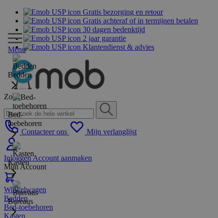
Gratis bezorging en retour
Gratis achteraf of in termijnen betalen
30 dagen bedenktijd
2 jaar garantie
Klantendienst & advies
Menu
Bedden
Zoek
Bed-
toebehoren
Contacteer ons
Mijn verlanglijst
Inloggen
Account aanmaken
Kasten
Mijn Account
Winkelwagen
Bedden
Bureaus
Bed-toebehoren
Kasten