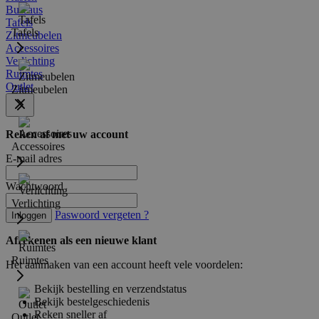
Bureaus
Tafels
Tafels
Zitmeubelen
Accessoires
Verlichting
Ruimtes
Outlet
Zitmeubelen
Reken af met uw account
Accessoires
E-mail adres
Wachtwoord
Verlichting
Paswoord vergeten ?
Inloggen
Afrekenen als een nieuwe klant
Ruimtes
Het aanmaken van een account heeft vele voordelen:
Bekijk bestelling en verzendstatus
Bekijk bestelgeschiedenis
Reken sneller af
Outlet