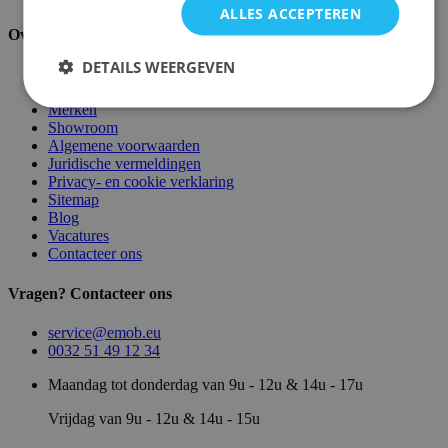
ALLES ACCEPTEREN
Over ons
DETAILS WEERGEVEN
Over ons
Magazijn
Merken
Showroom
Algemene voorwaarden
Juridische vermeldingen
Privacy- en cookie verklaring
Sitemap
Blog
Vacatures
Contacteer ons
Vragen? Contacteer ons
service@emob.eu
0032 51 49 12 34
Maandag tot donderdag van 9u - 12u & 14u - 17u
Vrijdag van 9u - 12u & 14u - 15u