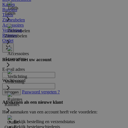
Kasten
Bureaus
Tafels
Tafels
Zitmeubelen
Accessoires
Verlichting
Ruimtes
Zitmeubelen
Outlet
Accessoires
Reken af met uw account
E-mail adres
Wachtwoord
Verlichting
Paswoord vergeten ?
Inloggen
Afrekenen als een nieuwe klant
Ruimtes
Het aanmaken van een account heeft vele voordelen:
Bekijk bestelling en verzendstatus
Bekijk bestelgeschiedenis
Outlet