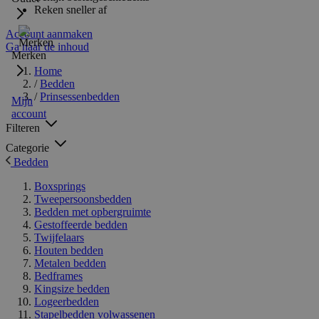
Reken sneller af
Account aanmaken
Ga naar de inhoud
Merken
Home
/
Bedden
/
Prinsessenbedden
Mijn
account
Filteren
Categorie
Bedden
Boxsprings
Tweepersoonsbedden
Bedden met opbergruimte
Gestoffeerde bedden
Twijfelaars
Houten bedden
Metalen bedden
Bedframes
Kingsize bedden
Logeerbedden
Stapelbedden volwassenen