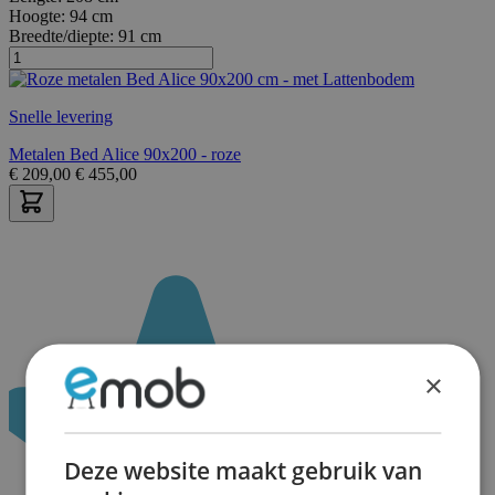
Hoogte:
94 cm
Breedte/diepte:
91 cm
Snelle levering
Metalen Bed Alice 90x200 - roze
€
209,00
€
455,00
×
Deze website maakt gebruik van