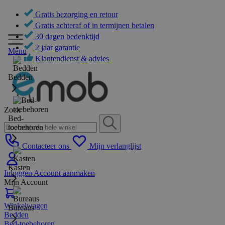
Gratis bezorging en retour
Gratis achteraf of in termijnen betalen
30 dagen bedenktijd
2 jaar garantie
Menu
Klantendienst & advies
Bedden
Zoek
Bed-
toebehoren
Contacteer ons
Mijn verlanglijst
Kasten
Inloggen
Account aanmaken
Mijn Account
Winkelwagen
Bureaus
Bedden
Bed-toebehoren