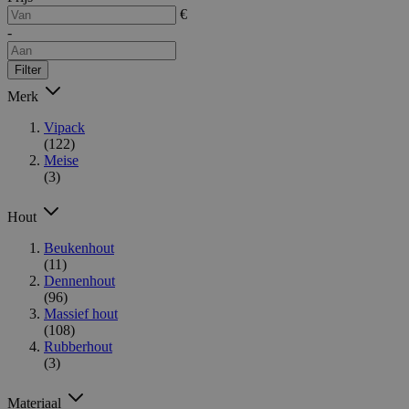
€
-
Filter
Merk
Vipack
(122)
Meise
(3)
Hout
Beukenhout
(11)
Dennenhout
(96)
Massief hout
(108)
Rubberhout
(3)
Materiaal