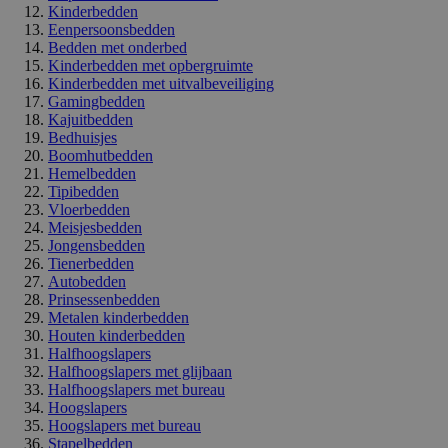
Kinderbedden
Eenpersoonsbedden
Bedden met onderbed
Kinderbedden met opbergruimte
Kinderbedden met uitvalbeveiliging
Gamingbedden
Kajuitbedden
Bedhuisjes
Boomhutbedden
Hemelbedden
Tipibedden
Vloerbedden
Meisjesbedden
Jongensbedden
Tienerbedden
Autobedden
Prinsessenbedden
Metalen kinderbedden
Houten kinderbedden
Halfhoogslapers
Halfhoogslapers met glijbaan
Halfhoogslapers met bureau
Hoogslapers
Hoogslapers met bureau
Stapelbedden