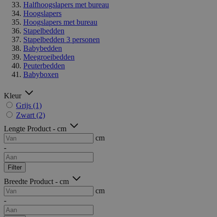
Halfhoogslapers met bureau
Hoogslapers
Hoogslapers met bureau
Stapelbedden
Stapelbedden 3 personen
Babybedden
Meegroeibedden
Peuterbedden
Babyboxen
Kleur
Grijs
(1)
Zwart
(2)
Lengte Product - cm
cm
-
Filter
Breedte Product - cm
cm
-