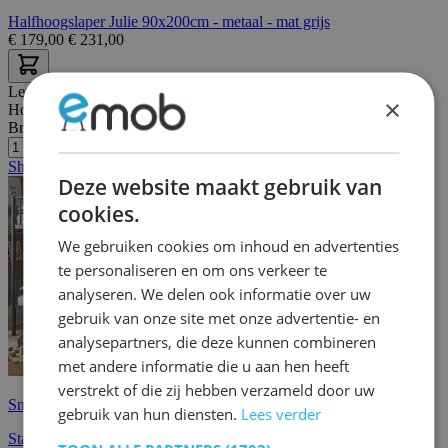
Halfhoogslaper Julie 90x200cm - metaal - mat grijs
€
179,00
€
231,00
Lengte:
210 cm
×
Hoogte:
165 cm
Breedte/diepte:
97 cm
Showroom
Deze website maakt gebruik van
cookies.
We gebruiken cookies om inhoud en advertenties
te personaliseren en om ons verkeer te
analyseren. We delen ook informatie over uw
gebruik van onze site met onze advertentie- en
analysepartners, die deze kunnen combineren
met andere informatie die u aan hen heeft
verstrekt of die zij hebben verzameld door uw
Snelle levering
gebruik van hun diensten.
Lees verder
Stapelbed Dixie 90x200cm - metaal - mat zwart