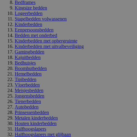
Bedframes
Kingsize bedden
Logeerbedden
Stapelbedden volwassenen
Kinderbedden
Eenpersoonsbedden
Bedden met onderbed
Kinderbedden met opbergruimte
Kinderbedden met uitvalbeveiliging
Gamingbedden
Kajuitbedden
Bedhuisjes
Boomhutbedden
Hemelbedden
Tipibedden
Vloerbedden
Meisjesbedden
Jongensbedden
Tienerbedden
Autobedden
Prinsessenbedden
Metalen kinderbedden
Houten kinderbedden
Halfhoogslapers
Halfhoogslapers met glijbaan