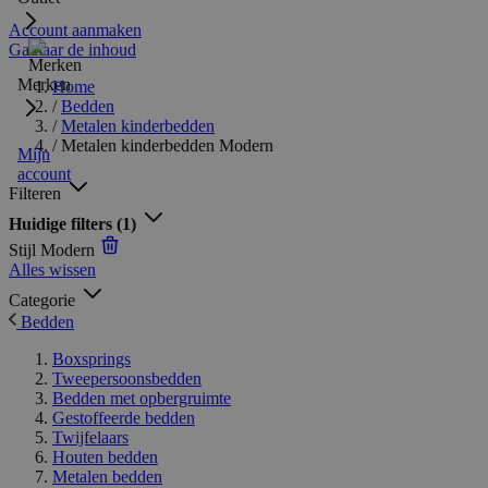
Account aanmaken
Ga naar de inhoud
Merken
Home
/
Bedden
/
Metalen kinderbedden
/
Metalen kinderbedden Modern
Mijn
account
Filteren
Huidige filters
(1)
Stijl
Modern
Alles wissen
Categorie
Bedden
Boxsprings
Tweepersoonsbedden
Bedden met opbergruimte
Gestoffeerde bedden
Twijfelaars
Houten bedden
Metalen bedden