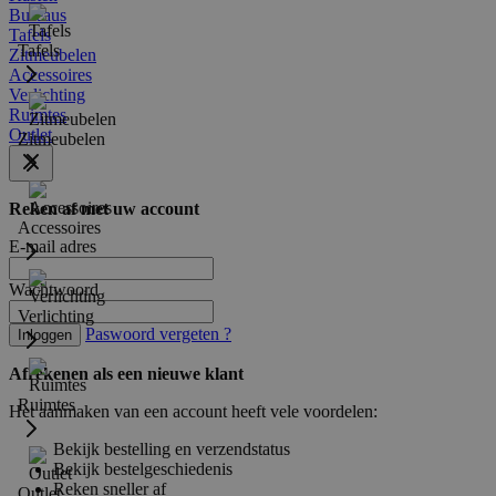
Bureaus
Tafels
Tafels
Zitmeubelen
Accessoires
Verlichting
Ruimtes
Outlet
Zitmeubelen
Reken af met uw account
Accessoires
E-mail adres
Wachtwoord
Verlichting
Paswoord vergeten ?
Inloggen
Afrekenen als een nieuwe klant
Ruimtes
Het aanmaken van een account heeft vele voordelen:
Bekijk bestelling en verzendstatus
Bekijk bestelgeschiedenis
Reken sneller af
Outlet