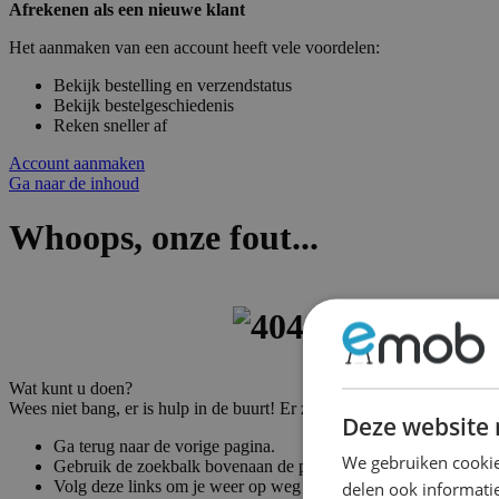
Afrekenen als een nieuwe klant
Het aanmaken van een account heeft vele voordelen:
Bekijk bestelling en verzendstatus
Bekijk bestelgeschiedenis
Reken sneller af
Account aanmaken
Ga naar de inhoud
Whoops, onze fout...
Wat kunt u doen?
Wees niet bang, er is hulp in de buurt! Er zijn vele manieren om weer
Deze website 
Ga terug naar de vorige pagina.
We gebruiken cookie
Gebruik de zoekbalk bovenaan de pagina om naar uw producte
Volg deze links om je weer op weg te helpen!
delen ook informatie