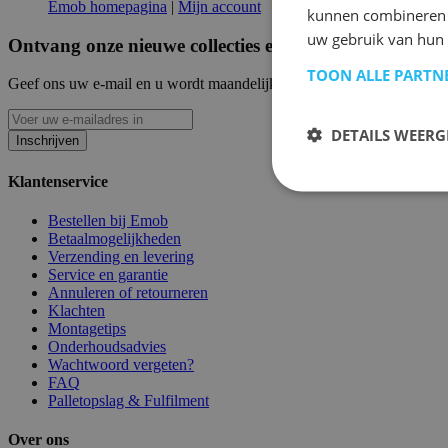
Emob homepagina
|
Mijn account
kunnen combineren m
uw gebruik van hun
Ontvang onze nieuwe collecties en promoties.
TOON ALLE PARTN
Geef ons uw e-mail en u wordt maandelijks op de hoogte gehouden van
DETAILS WEERG
Inschrijven
Klantenservice
Bestellen bij Emob
Betaalmogelijkheden
Verzending en levering
Service en garantie
Annuleren of retourneren
Klachten
Montagetips
Onderhoudsadvies
Wachtwoord vergeten?
FAQ
Palletopslag & Fulfilment
Over ons