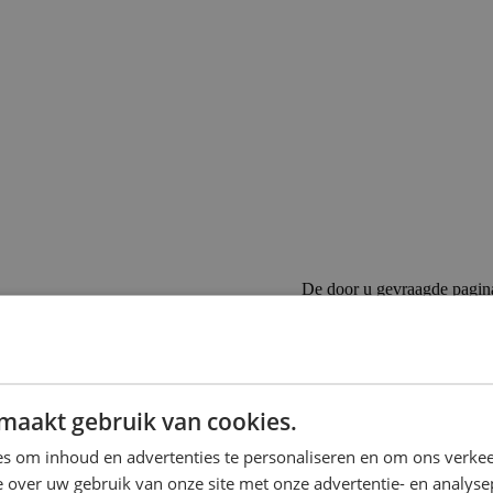
De door u gevraagde pagin
Als u de URL direct heeft in
Als u op een link heeft gekl
 op de rails te komen bij Emob
maakt gebruik van cookies.
s om inhoud en advertenties te personaliseren en om ons verkee
n te zoeken.
 over uw gebruik van onze site met onze advertentie- en analyse