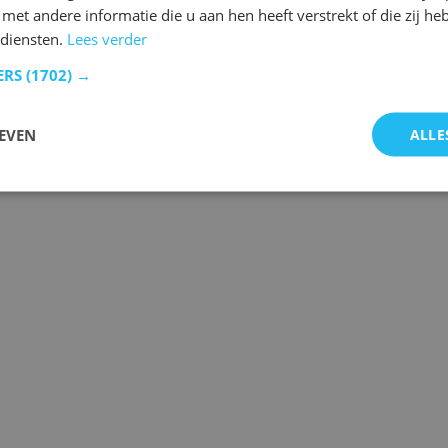
et andere informatie die u aan hen heeft verstrekt of die zij h
 diensten.
Lees verder
ERS
(1702) →
 de laatste gebeurtenissen.
EVEN
ALLE