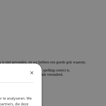
a is niet gevonden, en we hebben een goede gok waarom.
getypt, controleer dan of de spelling correct is.
×
ikt om hier te komen, is de link verouderd.
r te analyseren. We
partners, die deze