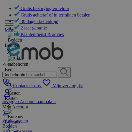
Gratis bezorging en retour
Gratis achteraf of in termijnen betalen
30 dagen bedenktijd
2 jaar garantie
Menu
Klantendienst & advies
Bedden
Zoek
Bed-
toebehoren
Contacteer ons
Mijn verlanglijst
Kasten
Inloggen
Account aanmaken
Mijn Account
Winkelwagen
Bureaus
Bedden
Bed-toebehoren