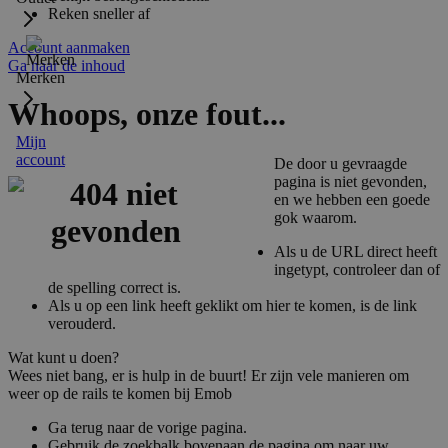
Reken sneller af
Account aanmaken
Ga naar de inhoud
Merken
Whoops, onze fout...
Mijn
account
De door u gevraagde
pagina is niet gevonden,
en we hebben een goede
gok waarom.
Als u de URL direct heeft
ingetypt, controleer dan of
de spelling correct is.
Als u op een link heeft geklikt om hier te komen, is de link
verouderd.
Wat kunt u doen?
Wees niet bang, er is hulp in de buurt! Er zijn vele manieren om
weer op de rails te komen bij Emob
Ga terug naar de vorige pagina.
Gebruik de zoekbalk bovenaan de pagina om naar uw