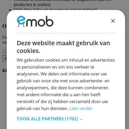
producten te zoeken.
Volg deze links om je weer op weg te helpen!
Emob homepagina
|
Mijn account
×
Ontvang onze nieuwe collecties en promoties.
Geef ons uw e-mail en u wordt maandelijks op de hoogte gehouden
Deze website maakt gebruik van
van de laatste gebeurtenissen.
cookies.
Inschrijven
We gebruiken cookies om inhoud en advertenties
te personaliseren en om ons verkeer te
Klantenservice
analyseren. We delen ook informatie over uw
gebruik van onze site met onze advertentie- en
Bestellen bij Emob
Betaalmogelijkheden
analysepartners, die deze kunnen combineren
Verzending en levering
met andere informatie die u aan hen heeft
Service en garantie
verstrekt of die zij hebben verzameld door uw
Annuleren of retourneren
Klachten
gebruik van hun diensten.
Lees verder
Montagetips
Onderhoudsadvies
TOON ALLE PARTNERS
(1702) →
Wachtwoord vergeten?
FAQ