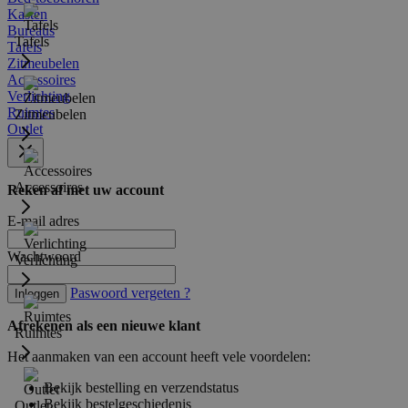
Kasten
Bureaus
Tafels
Tafels
Zitmeubelen
Accessoires
Verlichting
Ruimtes
Zitmeubelen
Outlet
Accessoires
Reken af met uw account
E-mail adres
Wachtwoord
Verlichting
Paswoord vergeten ?
Inloggen
Afrekenen als een nieuwe klant
Ruimtes
Het aanmaken van een account heeft vele voordelen:
Bekijk bestelling en verzendstatus
Bekijk bestelgeschiedenis
Outlet