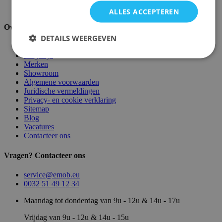
Palletopslag & Fulfilment
ALLES ACCEPTEREN
Over ons
DETAILS WEERGEVEN
Over ons
Magazijn
Merken
Showroom
Algemene voorwaarden
Juridische vermeldingen
Privacy- en cookie verklaring
Sitemap
Blog
Vacatures
Contacteer ons
Vragen? Contacteer ons
service@emob.eu
0032 51 49 12 34
Maandag tot donderdag van 9u - 12u & 14u - 17u
Vrijdag van 9u - 12u & 14u - 15u