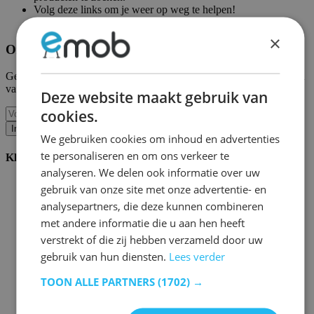
Volg deze links om je weer op weg te helpen!
Emob homepagina
|
Mijn account
×
Ontvang onze nieuwe collecties en promoties.
Geef ons uw e-mail en u wordt maandelijks op de hoogte gehouden
van de laatste gebeurtenissen.
Deze website maakt gebruik van
cookies.
Inschrijven
We gebruiken cookies om inhoud en advertenties
te personaliseren en om ons verkeer te
Klantenservice
analyseren. We delen ook informatie over uw
Bestellen bij Emob
gebruik van onze site met onze advertentie- en
Betaalmogelijkheden
analysepartners, die deze kunnen combineren
Verzending en levering
met andere informatie die u aan hen heeft
Service en garantie
Annuleren of retourneren
verstrekt of die zij hebben verzameld door uw
Klachten
gebruik van hun diensten.
Lees verder
Montagetips
Onderhoudsadvies
TOON ALLE PARTNERS
(1702) →
Wachtwoord vergeten?
FAQ
Palletopslag & Fulfilment