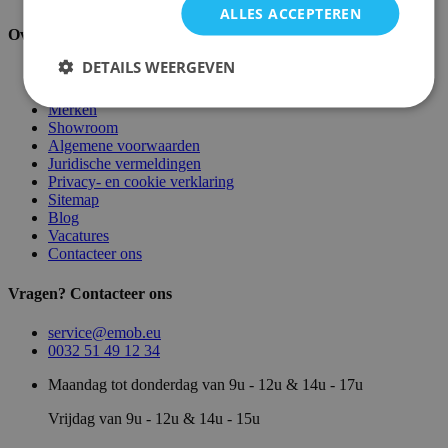
ALLES ACCEPTEREN
Over ons
DETAILS WEERGEVEN
Over ons
Magazijn
Merken
Showroom
Algemene voorwaarden
Juridische vermeldingen
Privacy- en cookie verklaring
Sitemap
Blog
Vacatures
Contacteer ons
Vragen? Contacteer ons
service@emob.eu
0032 51 49 12 34
Maandag tot donderdag van 9u - 12u & 14u - 17u
Vrijdag van 9u - 12u & 14u - 15u