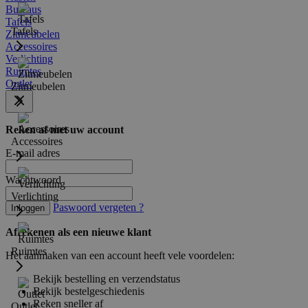
Bureaus
Tafels
Tafels
Zitmeubelen
Accessoires
Verlichting
Ruimtes
Outlet
Zitmeubelen
Reken af met uw account
Accessoires
E-mail adres
Wachtwoord
Verlichting
Paswoord vergeten ?
Inloggen
Afrekenen als een nieuwe klant
Ruimtes
Het aanmaken van een account heeft vele voordelen:
Bekijk bestelling en verzendstatus
Bekijk bestelgeschiedenis
Reken sneller af
Outlet