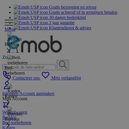
Gratis bezorging en retour
Gratis achteraf of in termijnen betalen
30 dagen bedenktijd
2 jaar garantie
Klantendienst & advies
Menu
Bedden
Zoek
Bed-
toebehoren
Contacteer ons
Mijn verlanglijst
Inloggen
Account aanmaken
Kasten
Mijn Account
Winkelwagen
Bedden
Bureaus
Bed-toebehoren
Kasten