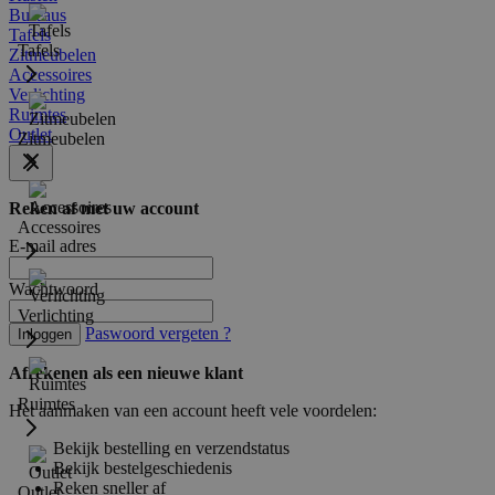
Bureaus
Tafels
Tafels
Zitmeubelen
Accessoires
Verlichting
Ruimtes
Outlet
Zitmeubelen
Reken af met uw account
Accessoires
E-mail adres
Wachtwoord
Verlichting
Paswoord vergeten ?
Inloggen
Afrekenen als een nieuwe klant
Ruimtes
Het aanmaken van een account heeft vele voordelen:
Bekijk bestelling en verzendstatus
Bekijk bestelgeschiedenis
Reken sneller af
Outlet