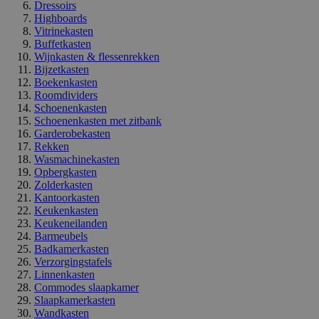
Dressoirs
Highboards
Vitrinekasten
Buffetkasten
Wijnkasten & flessenrekken
Bijzetkasten
Boekenkasten
Roomdividers
Schoenenkasten
Schoenenkasten met zitbank
Garderobekasten
Rekken
Wasmachinekasten
Opbergkasten
Zolderkasten
Kantoorkasten
Keukenkasten
Keukeneilanden
Barmeubels
Badkamerkasten
Verzorgingstafels
Linnenkasten
Commodes slaapkamer
Slaapkamerkasten
Wandkasten