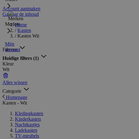
Account aanmaken
Ga naar de inhoud
Merken
Home
/
Kasten
/
Kasten Wit
Mijn
Filteren
account
Huidige filters
(1)
Kleur
Wit
Alles wissen
Categorie
Homepage
Kasten - Wit
Kledingkasten
Kinderkasten
Nachtkastjes
Ladekasten
TV-meubels