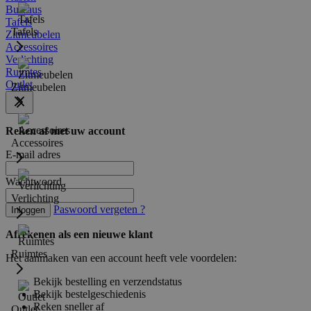
Bureaus
Tafels
Tafels
Zitmeubelen
Accessoires
Verlichting
Ruimtes
Outlet
Zitmeubelen
Reken af met uw account
Accessoires
E-mail adres
Wachtwoord
Verlichting
Paswoord vergeten ?
Inloggen
Afrekenen als een nieuwe klant
Ruimtes
Het aanmaken van een account heeft vele voordelen:
Bekijk bestelling en verzendstatus
Bekijk bestelgeschiedenis
Reken sneller af
Outlet