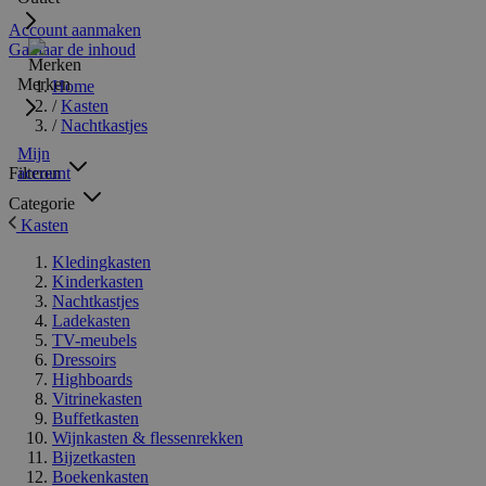
Account aanmaken
Ga naar de inhoud
Merken
Home
/
Kasten
/
Nachtkastjes
Mijn
Filteren
account
Categorie
Kasten
Kledingkasten
Kinderkasten
Nachtkastjes
Ladekasten
TV-meubels
Dressoirs
Highboards
Vitrinekasten
Buffetkasten
Wijnkasten & flessenrekken
Bijzetkasten
Boekenkasten