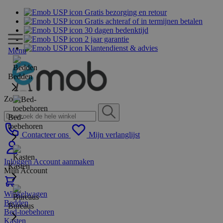
Gratis bezorging en retour
Gratis achteraf of in termijnen betalen
30 dagen bedenktijd
2 jaar garantie
Klantendienst & advies
Menu
Bedden
Zoek
Bed-
toebehoren
Contacteer ons
Mijn verlanglijst
Inloggen
Account aanmaken
Kasten
Mijn Account
Winkelwagen
Bedden
Bureaus
Bed-toebehoren
Kasten