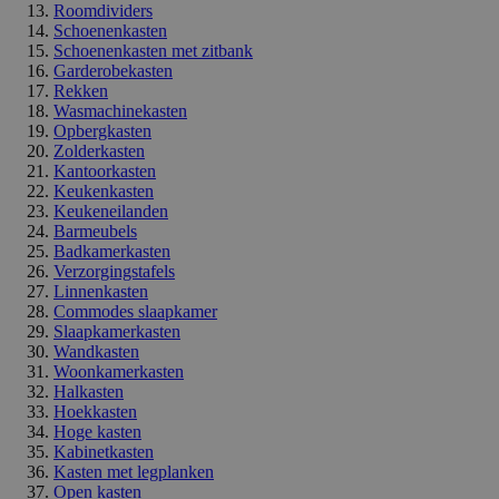
Roomdividers
Schoenenkasten
Schoenenkasten met zitbank
Garderobekasten
Rekken
Wasmachinekasten
Opbergkasten
Zolderkasten
Kantoorkasten
Keukenkasten
Keukeneilanden
Barmeubels
Badkamerkasten
Verzorgingstafels
Linnenkasten
Commodes slaapkamer
Slaapkamerkasten
Wandkasten
Woonkamerkasten
Halkasten
Hoekkasten
Hoge kasten
Kabinetkasten
Kasten met legplanken
Open kasten