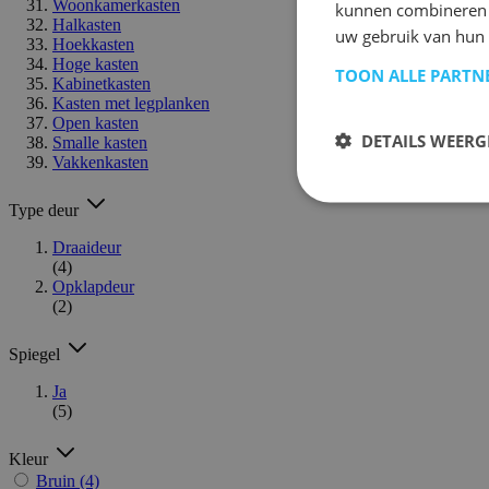
Woonkamerkasten
kunnen combineren m
Halkasten
uw gebruik van hun
Hoekkasten
Hoge kasten
TOON ALLE PARTN
Kabinetkasten
Kasten met legplanken
Open kasten
DETAILS WEERG
Smalle kasten
Vakkenkasten
Type deur
Draaideur
(4)
Opklapdeur
(2)
Spiegel
Ja
(5)
Kleur
Bruin
(4)