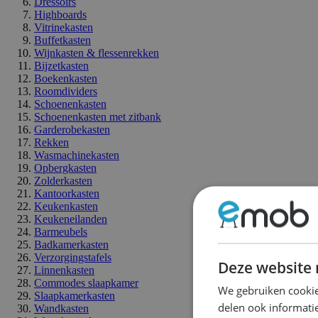
Dressoirs
Highboards
Vitrinekasten
Buffetkasten
Wijnkasten & flessenrekken
Bijzetkasten
Boekenkasten
Roomdividers
Schoenenkasten
Schoenenkasten met zitbank
Garderobekasten
Rekken
Wasmachinekasten
Opbergkasten
Zolderkasten
Kantoorkasten
Keukenkasten
Keukeneilanden
Barmeubels
Badkamerkasten
Verzorgingstafels
Deze website 
Linnenkasten
Commodes slaapkamer
We gebruiken cookie
Slaapkamerkasten
delen ook informatie
Wandkasten