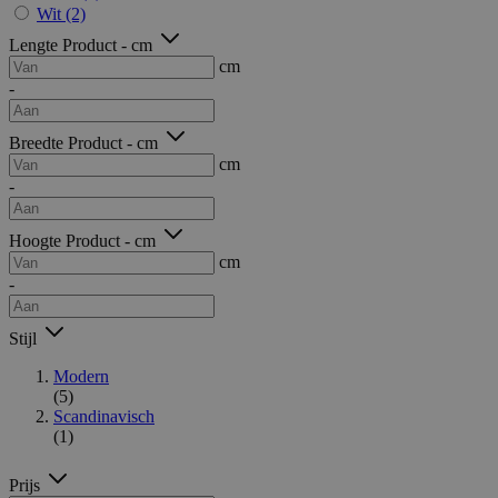
Wit
(2)
Lengte Product - cm
cm
-
Breedte Product - cm
cm
-
Hoogte Product - cm
cm
-
Stijl
Modern
(5)
Scandinavisch
(1)
Prijs