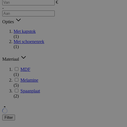
€
-
Opties
Met kapstok
(1)
Met schoenenrek
(1)
Materiaal
MDF
(1)
Melamine
(5)
Spaanplaat
(2)
Filter