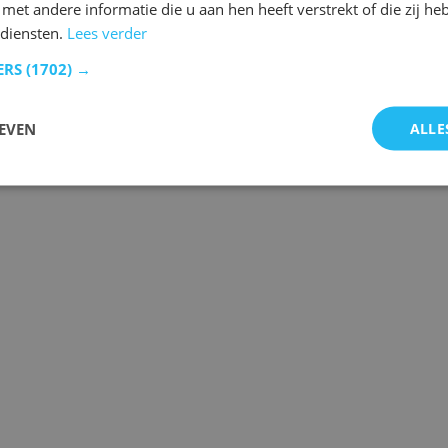
et andere informatie die u aan hen heeft verstrekt of die zij h
 diensten.
Lees verder
ERS
(1702) →
EVEN
ALLE