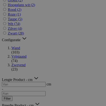
Groen
(2)
Hoogglans wit
(2)
Rood
(2)
Roze
(1)
Taupe
(5)
Wit
(74)
Zilver
(4)
Zwart
(28)
Configuratie
Wand
(103)
Vrijstaand
(74)
Zwevend
(23)
Lengte Product - cm
cm
-
Filter
Breedte Product - cm