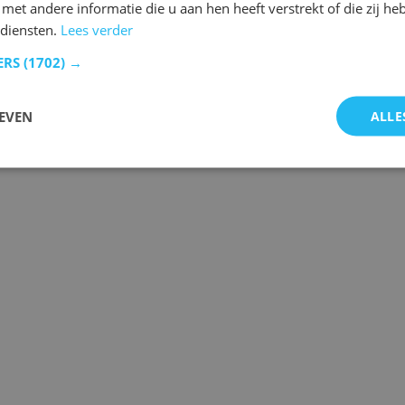
et andere informatie die u aan hen heeft verstrekt of die zij h
 diensten.
Lees verder
ERS
(1702) →
EVEN
ALLE