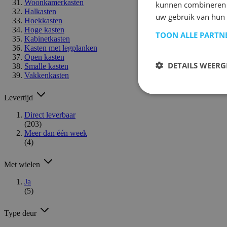
Woonkamerkasten
kunnen combineren m
Halkasten
uw gebruik van hun
Hoekkasten
Hoge kasten
TOON ALLE PARTN
Kabinetkasten
Kasten met legplanken
Open kasten
DETAILS WEERG
Smalle kasten
Vakkenkasten
Levertijd
Direct leverbaar
(203)
Meer dan één week
(4)
Met wielen
Ja
(5)
Type deur