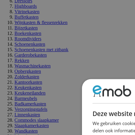
Dressoirs
Highboards
Vitrinekasten
Buffetkasten
Wijnkasten & flessenrekken
Bijzetkasten
Boekenkasten
Roomdividers
Schoenenkasten
Schoenenkasten met zitbank
Garderobekasten
Rekken
Wasmachinekasten
Opbergkasten
Zolderkasten
Kantoorkasten
Keukenkasten
Keukeneilanden
Barmeubels
Badkamerkasten
Verzorgingstafels
Deze website 
Linnenkasten
Commodes slaapkamer
We gebruiken cookie
Slaapkamerkasten
delen ook informatie
Wandkasten