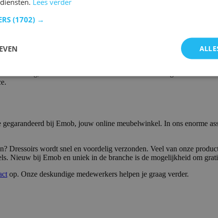
 diensten.
Lees verder
ERS
(1702) →
EVEN
ALLE
ratie. Ook voor {category} in de kleur beige zit u hier goed. In de ca
e levering, heeft u uw nieuwe dressoir in de kleur beige snel in huis.
e.
e gegarandeerd bij Emob, jouw online meubelwinkel. In ons enorme ass
n? Dressoirs wordt snel en voordelig verzonden. Veel van onze product
els. Nieuw bij Emob en uniek in de branche is de mogelijkheid om gratis 
act
op. Onze deskundige medewerkers helpen je graag verder.