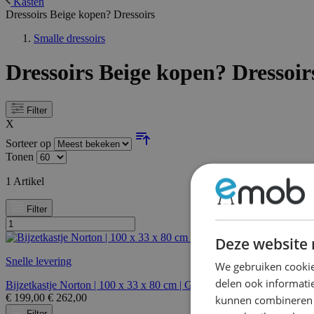
Kasten
Dressoirs Beige kopen? Dressoirs
Smalle dressoirs
Dressoirs Beige kopen? Dressoir
Filter
X
Sorteer op
Tonen
1
Artikel
Filter
Deze website 
Snelle levering
We gebruiken cookie
delen ook informatie
Bijzetkastje Norton | 100 x 33 x 80 cm | Grijsbeige design
€
199,00
€
262,00
kunnen combineren m
Filter