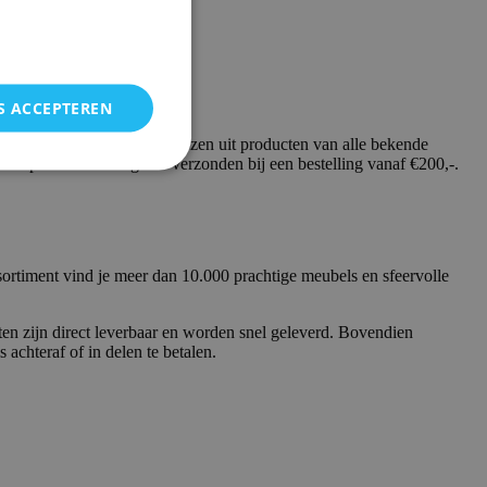
S ACCEPTEREN
tegorie dressoirs kunt u kiezen uit producten van alle bekende
 Uw product wordt gratis verzonden bij een bestelling vanaf €200,-.
ortiment vind je meer dan 10.000 prachtige meubels en sfeervolle
en zijn direct leverbaar en worden snel geleverd. Bovendien
achteraf of in delen te betalen.