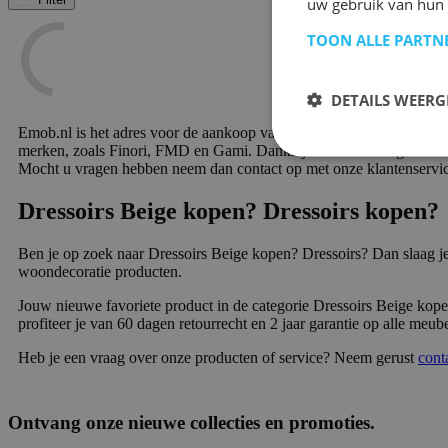
uw gebruik van hun
TOON ALLE PARTN
DETAILS WEERG
Emob.nl is het adres voor de aankoop van mooie meubels en woondeco
merken, zoals Finori, FMD en Gami. Dankzij onze voordelige en snell
Mocht u vragen hebben neem dan contact op met onze klantenservic
Dressoirs Beige kopen? Dressoirs kopen?
Ben je op zoek naar Dressoirs Beige kopen? Dressoirs? Dan slaag j
woondecoratie producten.
Jouw nieuwe favoriete product in de categorie Dressoirs Beige kope
profiteer je van 60 dagen retourrecht en 2 jaar garantie op alle meub
Heb je een vraag over onze producten of service? Neem gerust
cont
Ontvang onze nieuwe collecties en promoties.