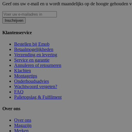
Geef ons uw e-mail en u wordt maandelijks op de hoogte gehouden van
Inschrijven
Klantenservice
Bestellen bij Emob
Betaalmogelijkheden
Verzending en levering
Service en garantie
Annuleren of retourneren
Klachten
Montagetips
Onderhoudsadvies
Wachtwoord vergeten?
FAQ
Palletopslag & Fulfilment
Over ons
Over ons
Magazijn
Merken