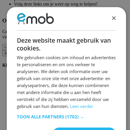
Volg deze links om je weer op weg te helpen!
Emob homepagina
|
Mijn account
×
Ontvang onze nieuwe collecties en promoties.
Geef ons uw e-mail en u wordt maandelijks op de hoogte gehouden
van de laatste gebeurtenissen.
Deze website maakt gebruik van
cookies.
Inschrijven
We gebruiken cookies om inhoud en advertenties
te personaliseren en om ons verkeer te
Klantenservice
analyseren. We delen ook informatie over uw
Bestellen bij Emob
gebruik van onze site met onze advertentie- en
Betaalmogelijkheden
analysepartners, die deze kunnen combineren
Verzending en levering
met andere informatie die u aan hen heeft
Service en garantie
Annuleren of retourneren
verstrekt of die zij hebben verzameld door uw
Klachten
gebruik van hun diensten.
Lees verder
Montagetips
Onderhoudsadvies
TOON ALLE PARTNERS
(1702) →
Wachtwoord vergeten?
FAQ
Palletopslag & Fulfilment