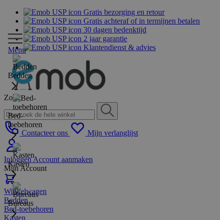
Gratis bezorging en retour
Gratis achteraf of in termijnen betalen
30 dagen bedenktijd
2 jaar garantie
Klantendienst & advies
Menu
Bedden
Zoek
Bed-
toebehoren
Contacteer ons
Mijn verlanglijst
Inloggen
Account aanmaken
Kasten
Mijn Account
Winkelwagen
Bedden
Bureaus
Bed-toebehoren
Kasten