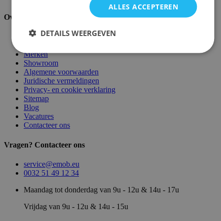
ALLES ACCEPTEREN
Over ons
DETAILS WEERGEVEN
Over ons
Magazijn
Merken
Showroom
Algemene voorwaarden
Juridische vermeldingen
Privacy- en cookie verklaring
Sitemap
Blog
Vacatures
Contacteer ons
Vragen? Contacteer ons
service@emob.eu
0032 51 49 12 34
Maandag tot donderdag van 9u - 12u & 14u - 17u
Vrijdag van 9u - 12u & 14u - 15u