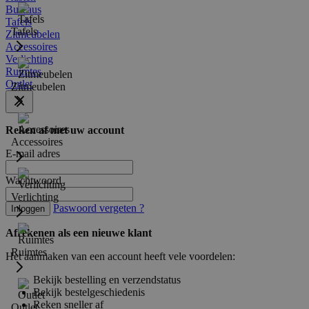
Bureaus
Tafels
Tafels
Zitmeubelen
Accessoires
Verlichting
Ruimtes
Outlet
Zitmeubelen
Reken af met uw account
Accessoires
E-mail adres
Wachtwoord
Verlichting
Paswoord vergeten ?
Inloggen
Afrekenen als een nieuwe klant
Ruimtes
Het aanmaken van een account heeft vele voordelen:
Bekijk bestelling en verzendstatus
Bekijk bestelgeschiedenis
Reken sneller af
Outlet