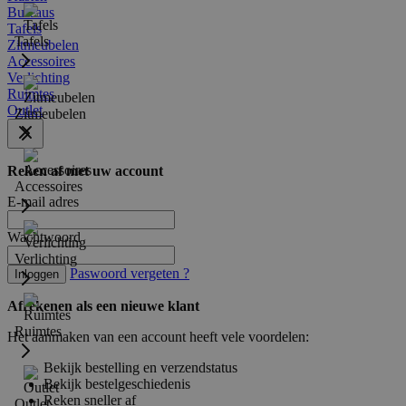
Bureaus
Tafels
Tafels
Zitmeubelen
Accessoires
Verlichting
Ruimtes
Outlet
Zitmeubelen
Reken af met uw account
Accessoires
E-mail adres
Wachtwoord
Verlichting
Paswoord vergeten ?
Inloggen
Afrekenen als een nieuwe klant
Ruimtes
Het aanmaken van een account heeft vele voordelen:
Bekijk bestelling en verzendstatus
Bekijk bestelgeschiedenis
Reken sneller af
Outlet