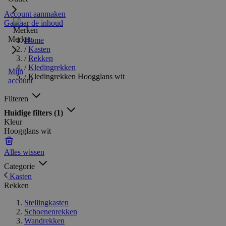
Account aanmaken
Ga naar de inhoud
Merken
Home
/
Kasten
/
Rekken
/
Kledingrekken
Mijn
/
Kledingrekken Hoogglans wit
account
Filteren
Huidige filters
(1)
Kleur
Hoogglans wit
Alles wissen
Categorie
Kasten
Rekken
Stellingkasten
Schoenenrekken
Wandrekken