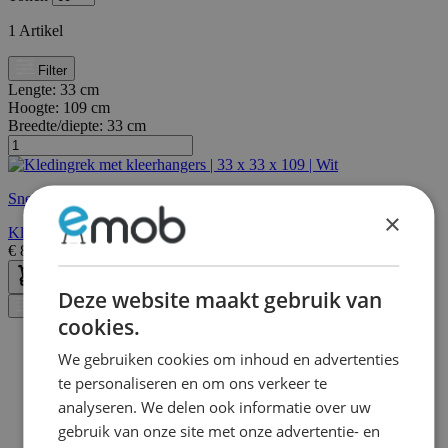
1
Artikel
Filter
Lengte:
33 cm
Hoogte:
109 cm
Breedte/diepte:
33 cm
Snelle levering
×
Kledingrek met kleerhangers | 33 x 33 x 109 | Wit
€
85,95
€
146,00
Deze website maakt gebruik van
Filter
cookies.
We gebruiken cookies om inhoud en advertenties
te personaliseren en om ons verkeer te
analyseren. We delen ook informatie over uw
gebruik van onze site met onze advertentie- en