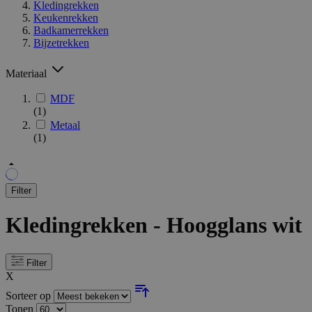
Kledingrekken
Keukenrekken
Badkamerrekken
Bijzetrekken
Materiaal
MDF
(1)
Metaal
(1)
Filter
Kledingrekken - Hoogglans wit
Filter
X
Sorteer op
Tonen