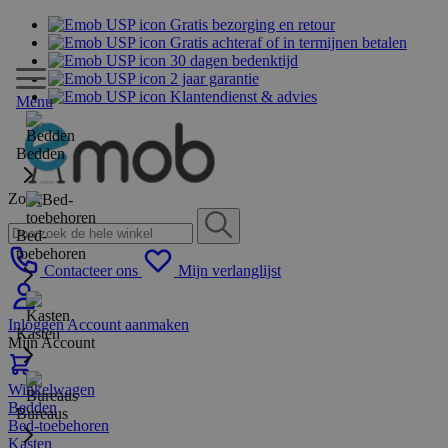
Gratis bezorging en retour
Gratis achteraf of in termijnen betalen
30 dagen bedenktijd
2 jaar garantie
Klantendienst & advies
Menu
Bedden
Zoek
Bed-
toebehoren
Contacteer ons
Mijn verlanglijst
Inloggen
Account aanmaken
Kasten
Mijn Account
Winkelwagen
Bedden
Bureaus
Bed-toebehoren
Kasten