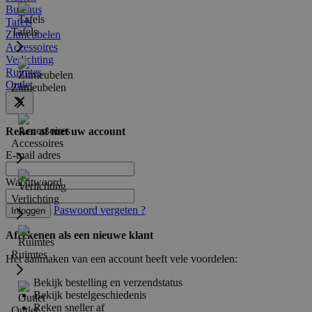
Bureaus
Tafels
Tafels
Zitmeubelen
Accessoires
Verlichting
Ruimtes
Outlet
Zitmeubelen
Reken af met uw account
Accessoires
E-mail adres
Wachtwoord
Verlichting
Paswoord vergeten ?
Inloggen
Afrekenen als een nieuwe klant
Ruimtes
Het aanmaken van een account heeft vele voordelen:
Bekijk bestelling en verzendstatus
Bekijk bestelgeschiedenis
Reken sneller af
Outlet