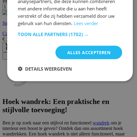
analysepartners, die deze kunnen combineren
Breedte/diepte:
25 cm
met andere informatie die u aan hen heeft
verstrekt of die zij hebben verzameld door uw
gebruik van hun diensten.
Lees verder
Snelle levering
Corner Wandplank | 100% MELAMINE | Wit
TOON ALLE PARTNERS
(1702) →
€
38,95
€
59,00
ALLES ACCEPTEREN
Filter
DETAILS WEERGEVEN
Hoek wandrek: Een praktische en
stijlvolle toevoeging!
Ben je op zoek naar een stijlvol en functioneel
wandrek
om je
interieur een boost te geven? Ontdek dan ons assortiment hoek
wandrekken. Een hoek wandrek is niet alleen functioneel, maar