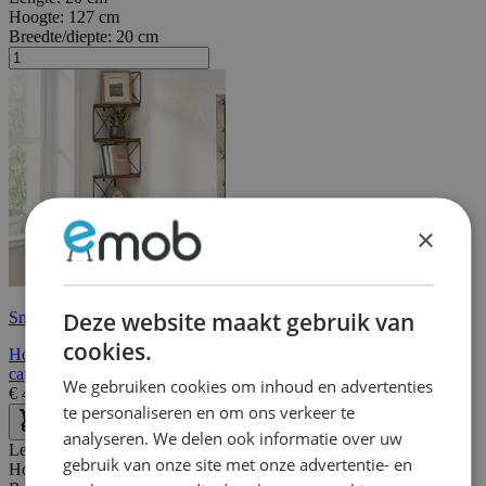
Hoogte:
127 cm
Breedte/diepte:
20 cm
×
Deze website maakt gebruik van
Snelle levering
cookies.
Hoekplank met 5 etages - zwevend ontwerp voor wandmontage,
capaciteit 6 kg
We gebruiken cookies om inhoud en advertenties
€
43,95
€
55,00
te personaliseren en om ons verkeer te
analyseren. We delen ook informatie over uw
Lengte:
25 cm
gebruik van onze site met onze advertentie- en
Hoogte:
105 cm