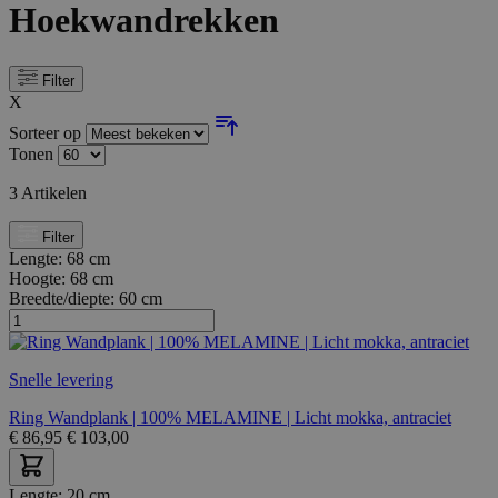
Hoekwandrekken
Filter
X
Sorteer op
Tonen
3
Artikelen
Filter
Lengte:
68 cm
Hoogte:
68 cm
Breedte/diepte:
60 cm
Snelle levering
Ring Wandplank | 100% MELAMINE | Licht mokka, antraciet
€
86,95
€
103,00
Lengte:
20 cm