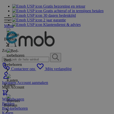
Gratis bezorging en retour
Gratis achteraf of in termijnen betalen
30 dagen bedenktijd
2 jaar garantie
Klantendienst & advies
Menu
Bedden
Zoek
Bed-
toebehoren
Contacteer ons
Mijn verlanglijst
Inloggen
Account aanmaken
Kasten
Mijn Account
Winkelwagen
Bedden
Bureaus
Bed-toebehoren
Kasten