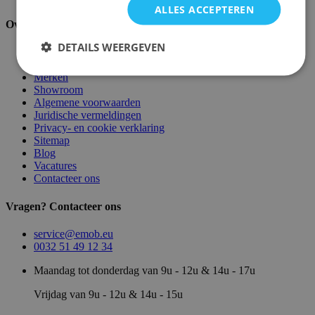
ALLES ACCEPTEREN
Over ons
DETAILS WEERGEVEN
Over ons
Magazijn
Merken
Showroom
Algemene voorwaarden
Juridische vermeldingen
Privacy- en cookie verklaring
Sitemap
Blog
Vacatures
Contacteer ons
Vragen? Contacteer ons
service@emob.eu
0032 51 49 12 34
Maandag tot donderdag van 9u - 12u & 14u - 17u
Vrijdag van 9u - 12u & 14u - 15u