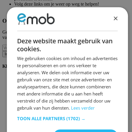
Volg deze links om je weer op weg te helpen!
Emob homepagina
|
Mijn account
×
Ontvang onze nieuwe collecties en promoties.
Geef ons uw e-mail en u wordt maandelijks op de hoogte gehouden
van de laatste gebeurtenissen.
Deze website maakt gebruik van
cookies.
Inschrijven
We gebruiken cookies om inhoud en advertenties
te personaliseren en om ons verkeer te
Klantenservice
analyseren. We delen ook informatie over uw
Bestellen bij Emob
gebruik van onze site met onze advertentie- en
Betaalmogelijkheden
analysepartners, die deze kunnen combineren
Verzending en levering
met andere informatie die u aan hen heeft
Service en garantie
Annuleren of retourneren
verstrekt of die zij hebben verzameld door uw
Klachten
gebruik van hun diensten.
Lees verder
Montagetips
Onderhoudsadvies
TOON ALLE PARTNERS
(1702) →
Wachtwoord vergeten?
FAQ
Palletopslag & Fulfilment