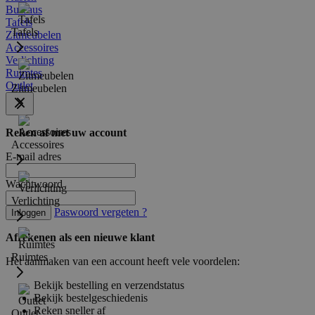
Bureaus
Tafels
Tafels
Zitmeubelen
Accessoires
Verlichting
Ruimtes
Outlet
Zitmeubelen
Reken af met uw account
Accessoires
E-mail adres
Wachtwoord
Verlichting
Paswoord vergeten ?
Inloggen
Afrekenen als een nieuwe klant
Ruimtes
Het aanmaken van een account heeft vele voordelen:
Bekijk bestelling en verzendstatus
Bekijk bestelgeschiedenis
Reken sneller af
Outlet