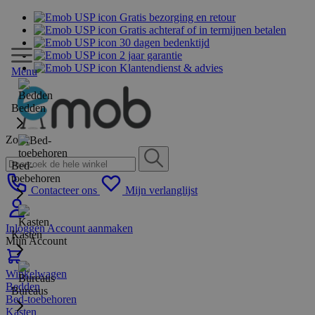
Gratis bezorging en retour
Gratis achteraf of in termijnen betalen
30 dagen bedenktijd
2 jaar garantie
Klantendienst & advies
Menu
Bedden
Zoek
Bed-
toebehoren
Contacteer ons
Mijn verlanglijst
Inloggen
Account aanmaken
Kasten
Mijn Account
Winkelwagen
Bedden
Bureaus
Bed-toebehoren
Kasten