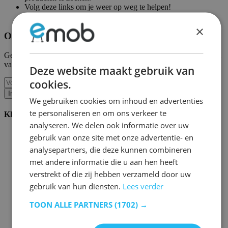
Volg deze links om je weer op weg te helpen!
Emob homepagina
|
Mijn account
×
Ontvang onze nieuwe collecties en promoties.
Geef ons uw e-mail en u wordt maandelijks op de hoogte gehouden
van de laatste gebeurtenissen.
Deze website maakt gebruik van
cookies.
Inschrijven
We gebruiken cookies om inhoud en advertenties
te personaliseren en om ons verkeer te
Klantenservice
analyseren. We delen ook informatie over uw
Bestellen bij Emob
gebruik van onze site met onze advertentie- en
Betaalmogelijkheden
analysepartners, die deze kunnen combineren
Verzending en levering
met andere informatie die u aan hen heeft
Service en garantie
Annuleren of retourneren
verstrekt of die zij hebben verzameld door uw
Klachten
gebruik van hun diensten.
Lees verder
Montagetips
Onderhoudsadvies
TOON ALLE PARTNERS
(1702) →
Wachtwoord vergeten?
FAQ
Palletopslag & Fulfilment