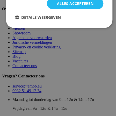
ALLES ACCEPTEREN
Over ons
DETAILS WEERGEVEN
Over ons
Magazijn
Merken
Showroom
Algemene voorwaarden
Juridische vermeldingen
Privacy- en cookie verklaring
Sitemap
Blog
Vacatures
Contacteer ons
Vragen? Contacteer ons
service@emob.eu
0032 51 49 12 34
Maandag tot donderdag van 9u - 12u & 14u - 17u
Vrijdag van 9u - 12u & 14u - 15u