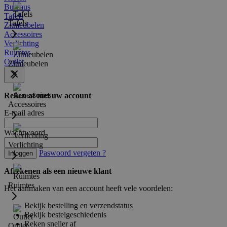
Bureaus
Tafels
Tafels
Zitmeubelen
Accessoires
Verlichting
Ruimtes
Outlet
Zitmeubelen
Reken af met uw account
Accessoires
E-mail adres
Wachtwoord
Verlichting
Paswoord vergeten ?
Inloggen
Afrekenen als een nieuwe klant
Ruimtes
Het aanmaken van een account heeft vele voordelen:
Bekijk bestelling en verzendstatus
Bekijk bestelgeschiedenis
Reken sneller af
Outlet