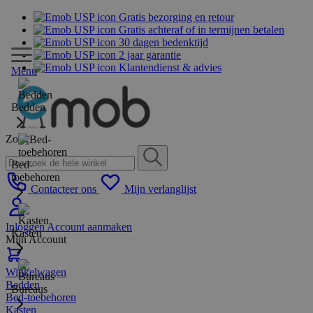
Gratis bezorging en retour
Gratis achteraf of in termijnen betalen
30 dagen bedenktijd
2 jaar garantie
Klantendienst & advies
Menu
Bedden
Zoek
Bed-
toebehoren
Contacteer ons
Mijn verlanglijst
Inloggen
Account aanmaken
Kasten
Mijn Account
Winkelwagen
Bedden
Bureaus
Bed-toebehoren
Kasten