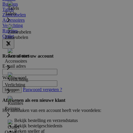
Bureaus
Tafels
Tafels
Zitmeubelen
Accessoires
Verlichting
Ruimtes
Outlet
Zitmeubelen
Reken af met uw account
Accessoires
E-mail adres
Wachtwoord
Verlichting
Paswoord vergeten ?
Inloggen
Afrekenen als een nieuwe klant
Ruimtes
Het aanmaken van een account heeft vele voordelen:
Bekijk bestelling en verzendstatus
Bekijk bestelgeschiedenis
Reken sneller af
Outlet