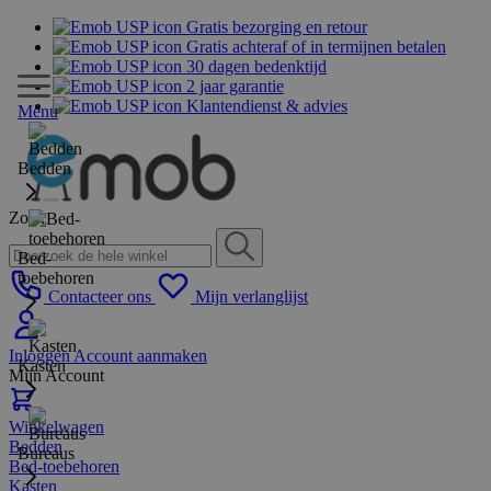
Gratis bezorging en retour
Gratis achteraf of in termijnen betalen
30 dagen bedenktijd
2 jaar garantie
Klantendienst & advies
Menu
Bedden
Zoek
Bed-
toebehoren
Contacteer ons
Mijn verlanglijst
Inloggen
Account aanmaken
Kasten
Mijn Account
Winkelwagen
Bedden
Bureaus
Bed-toebehoren
Kasten