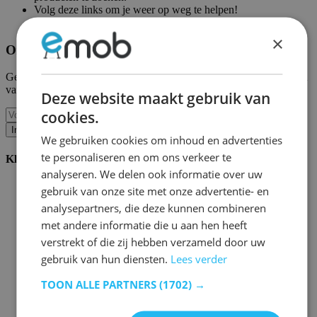
Volg deze links om je weer op weg te helpen!
Emob homepagina
|
Mijn account
×
Ontvang onze nieuwe collecties en promoties.
Geef ons uw e-mail en u wordt maandelijks op de hoogte gehouden
van de laatste gebeurtenissen.
Deze website maakt gebruik van
cookies.
Inschrijven
We gebruiken cookies om inhoud en advertenties
te personaliseren en om ons verkeer te
Klantenservice
analyseren. We delen ook informatie over uw
Bestellen bij Emob
gebruik van onze site met onze advertentie- en
Betaalmogelijkheden
analysepartners, die deze kunnen combineren
Verzending en levering
met andere informatie die u aan hen heeft
Service en garantie
Annuleren of retourneren
verstrekt of die zij hebben verzameld door uw
Klachten
gebruik van hun diensten.
Lees verder
Montagetips
Onderhoudsadvies
TOON ALLE PARTNERS
(1702) →
Wachtwoord vergeten?
FAQ
Palletopslag & Fulfilment