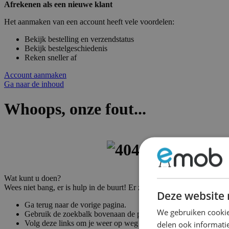
Afrekenen als een nieuwe klant
Het aanmaken van een account heeft vele voordelen:
Bekijk bestelling en verzendstatus
Bekijk bestelgeschiedenis
Reken sneller af
Account aanmaken
Ga naar de inhoud
Whoops, onze fout...
Wat kunt u doen?
Wees niet bang, er is hulp in de buurt! Er zijn vele manieren om weer
Deze website 
Ga terug naar de vorige pagina.
We gebruiken cookie
Gebruik de zoekbalk bovenaan de pagina om naar uw producte
Volg deze links om je weer op weg te helpen!
delen ook informatie