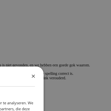
a is niet gevonden, en we hebben een goede gok waarom.
getypt, controleer dan of de spelling correct is.
×
ikt om hier te komen, is de link verouderd.
r te analyseren. We
partners, die deze