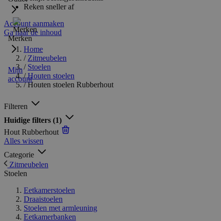
Reken sneller af
Account aanmaken
Ga naar de inhoud
Merken
Home
/
Zitmeubelen
/
Stoelen
Mijn
/
Houten stoelen
account
/
Houten stoelen Rubberhout
Filteren
Huidige filters
(1)
Hout
Rubberhout
Alles wissen
Categorie
Zitmeubelen
Stoelen
Eetkamerstoelen
Draaistoelen
Stoelen met armleuning
Eetkamerbanken