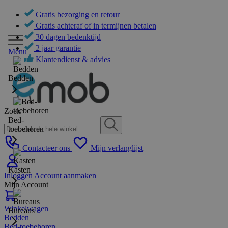
Gratis bezorging en retour
Gratis achteraf of in termijnen betalen
30 dagen bedenktijd
2 jaar garantie
Menu
Klantendienst & advies
Bedden
Zoek
Bed-
toebehoren
Contacteer ons
Mijn verlanglijst
Kasten
Inloggen
Account aanmaken
Mijn Account
Winkelwagen
Bureaus
Bedden
Bed-toebehoren