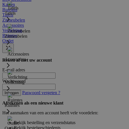
Kasten
Bureaus
Tafels
Tafels
Zitmeubelen
Accessoires
Verlichting
Ruimtes
Zitmeubelen
Outlet
Accessoires
Reken af met uw account
E-mail adres
Wachtwoord
Verlichting
Paswoord vergeten ?
Inloggen
Afrekenen als een nieuwe klant
Ruimtes
Het aanmaken van een account heeft vele voordelen:
Bekijk bestelling en verzendstatus
Bekijk bestelgeschiedenis
Outlet