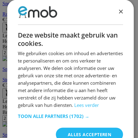
Snelle levering
×
Rover stoel in eik - tijdloos en stijlvol
€
72,95
€
124,00
Deze website maakt gebruik van
Lengte:
55 cm
Hoogte:
79 cm
cookies.
Breedte/diepte:
45 cm
We gebruiken cookies om inhoud en advertenties
te personaliseren en om ons verkeer te
analyseren. We delen ook informatie over uw
Snelle levering
gebruik van onze site met onze advertentie- en
Stoel Rover - terracotta
analysepartners, die deze kunnen combineren
€
72,95
€
124,00
met andere informatie die u aan hen heeft
verstrekt of die zij hebben verzameld door uw
Lengte:
51 cm
gebruik van hun diensten.
Lees verder
Hoogte:
75 cm
Breedte/diepte:
51 cm
TOON ALLE PARTNERS
(1702) →
ALLES ACCEPTEREN
Snelle levering