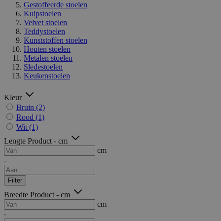
Gestoffeerde stoelen
Kuipstoelen
Velvet stoelen
Teddystoelen
Kunststoffen stoelen
Houten stoelen
Metalen stoelen
Sledestoelen
Keukenstoelen
Kleur
Bruin
(2)
Rood
(1)
Wit
(1)
Lengte Product - cm
cm
-
Filter
Breedte Product - cm
cm
-