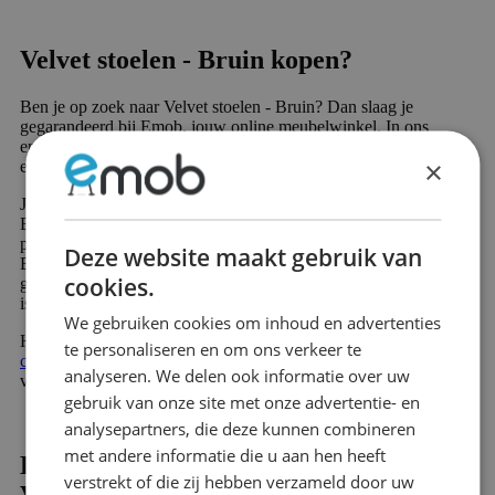
Velvet stoelen - Bruin kopen?
Ben je op zoek naar Velvet stoelen - Bruin? Dan slaag je
gegarandeerd bij Emob, jouw online meubelwinkel. In ons
enorme assortiment vind je meer dan 10.000 prachtige meubels
×
en sfeervolle woondecoratie producten.
Jouw nieuwe favoriete product in de categorie Velvet stoelen -
Bruin wordt snel en voordelig verzonden. Veel van onze
producten zijn direct leverbaar en worden snel geleverd.
Deze website maakt gebruik van
Bovendien profiteer je van 60 dagen retourrecht en 2 jaar
cookies.
garantie op alle meubels. Nieuw bij Emob en uniek in de branche
is de mogelijkheid om gratis achteraf of in delen te betalen.
We gebruiken cookies om inhoud en advertenties
Heb je een vraag over onze producten of service? Neem gerust
te personaliseren en om ons verkeer te
contact
op. Onze deskundige medewerkers helpen je graag
analyseren. We delen ook informatie over uw
verder.
gebruik van onze site met onze advertentie- en
analysepartners, die deze kunnen combineren
met andere informatie die u aan hen heeft
Bruine meubels: Natuurlijk, Warm &
verstrekt of die zij hebben verzameld door uw
Veelzijdig