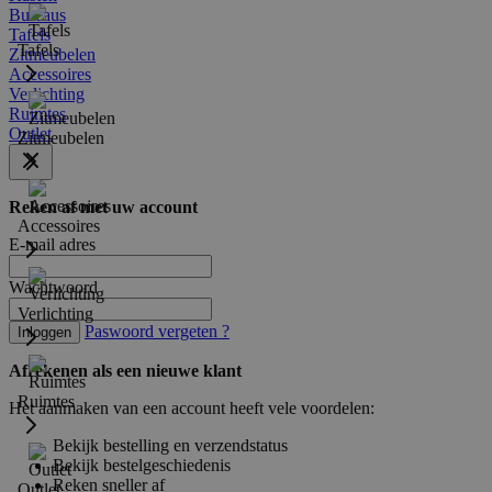
Bureaus
Tafels
Tafels
Zitmeubelen
Accessoires
Verlichting
Ruimtes
Outlet
Zitmeubelen
Reken af met uw account
Accessoires
E-mail adres
Wachtwoord
Verlichting
Paswoord vergeten ?
Inloggen
Afrekenen als een nieuwe klant
Ruimtes
Het aanmaken van een account heeft vele voordelen:
Bekijk bestelling en verzendstatus
Bekijk bestelgeschiedenis
Reken sneller af
Outlet