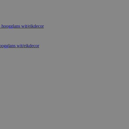
oogglans wit/eikdecor