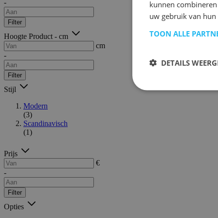
-
kunnen combineren m
uw gebruik van hun
Filter
TOON ALLE PARTN
Hoogte Product - cm
cm
-
DETAILS WEERG
Filter
Stijl
Modern
(3)
Scandinavisch
(1)
Prijs
€
-
Filter
Opties