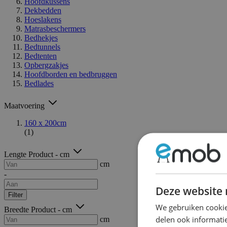
Hoofdkussens
Dekbedden
Hoeslakens
Matrasbeschermers
Bedhekjes
Bedtunnels
Bedtenten
Opbergzakjes
Hoofdborden en bedbruggen
Bedlades
Maatvoering
160 x 200cm
(1)
Lengte Product - cm
cm
-
Deze website 
Filter
We gebruiken cookie
Breedte Product - cm
delen ook informatie
cm