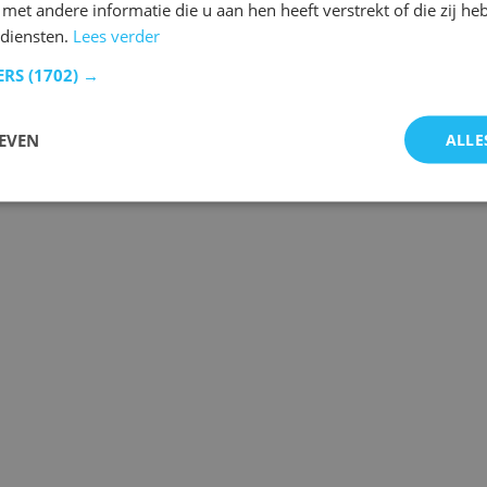
et andere informatie die u aan hen heeft verstrekt of die zij h
 diensten.
Lees verder
ERS
(1702) →
EVEN
ALLE