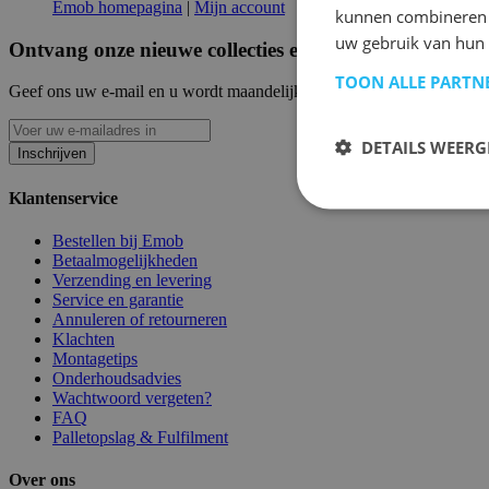
Emob homepagina
|
Mijn account
kunnen combineren m
uw gebruik van hun
Ontvang onze nieuwe collecties en promoties.
TOON ALLE PARTN
Geef ons uw e-mail en u wordt maandelijks op de hoogte gehouden van
DETAILS WEERG
Inschrijven
Klantenservice
Bestellen bij Emob
Betaalmogelijkheden
Verzending en levering
Service en garantie
Annuleren of retourneren
Klachten
Montagetips
Onderhoudsadvies
Wachtwoord vergeten?
FAQ
Palletopslag & Fulfilment
Over ons