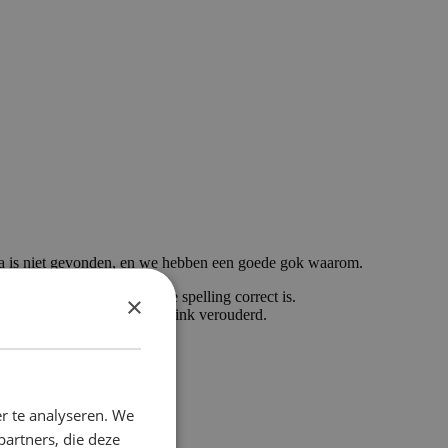
a is niet gevonden, en we hebben een goede gok waarom.
getypt, controleer dan of de spelling correct is.
×
ikt om hier te komen, is de link verouderd.
r te analyseren. We
partners, die deze