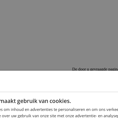
De door u gevraagde pagin
Als u de URL direct heeft in
Als u op een link heeft gekl
 op de rails te komen bij Emob
maakt gebruik van cookies.
s om inhoud en advertenties te personaliseren en om ons verkee
n te zoeken.
 over uw gebruik van onze site met onze advertentie- en analyse