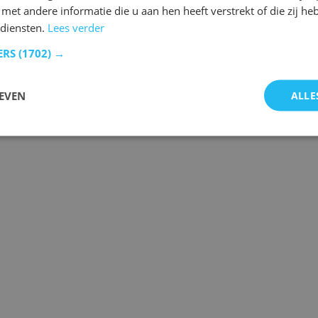
et andere informatie die u aan hen heeft verstrekt of die zij h
 diensten.
Lees verder
ERS
(1702) →
 de laatste gebeurtenissen.
EVEN
ALLE