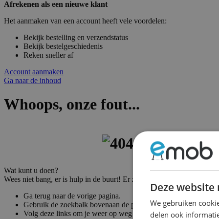
Afrekenen als een nieuwe klant
Het aanmaken van een account heeft vele voordelen:
Bekijk bestelling en verzendstatus
Bekijk bestelgeschiedenis
Reken sneller af
Account aanmaken
Ga naar de inhoud
Whoops, onze fout...
Wat kunt u doen?
Wees niet bang, er is hulp in de buurt! Er zijn vele manieren om weer
Deze website 
Ga terug naar de vorige pagina.
We gebruiken cookie
Gebruik de zoekbalk bovenaan de pagina om naar uw producte
Volg deze links om je weer op weg te helpen!
delen ook informatie