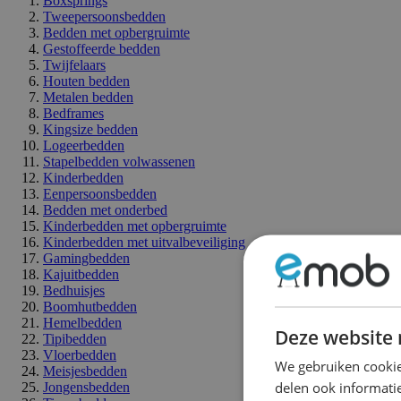
Boxsprings
Tweepersoonsbedden
Bedden met opbergruimte
Gestoffeerde bedden
Twijfelaars
Houten bedden
Metalen bedden
Bedframes
Kingsize bedden
Logeerbedden
Stapelbedden volwassenen
Kinderbedden
Eenpersoonsbedden
Bedden met onderbed
Kinderbedden met opbergruimte
Kinderbedden met uitvalbeveiliging
Gamingbedden
Kajuitbedden
Bedhuisjes
Boomhutbedden
Hemelbedden
Deze website 
Tipibedden
Vloerbedden
We gebruiken cookie
Meisjesbedden
delen ook informatie
Jongensbedden