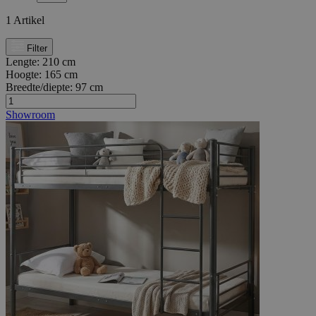
1
Artikel
Filter
Lengte:
210 cm
Hoogte:
165 cm
Breedte/diepte:
97 cm
Showroom