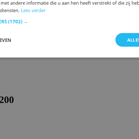
et andere informatie die u aan hen heeft verstrekt of die zij h
 diensten.
Lees verder
ERS
(1702) →
EVEN
ALLE
x200