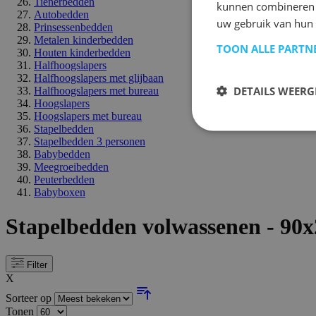
Tienerbedden
kunnen combineren m
Autobedden
uw gebruik van hun
Prinsessenbedden
Metalen kinderbedden
TOON ALLE PARTN
Houten kinderbedden
Halfhoogslapers
Halfhoogslapers met glijbaan
DETAILS WEERG
Halfhoogslapers met bureau
Hoogslapers
Hoogslapers met bureau
Stapelbedden
Stapelbedden 3 personen
Babybedden
Meegroeibedden
Peuterbedden
Babyboxen
Stapelbedden volwassenen - 90
Filter
X
Sorteer op
Tonen