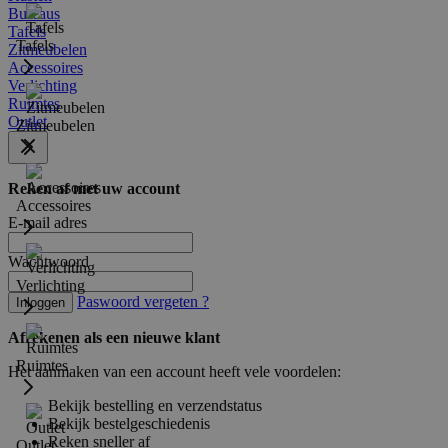
Bureaus
Tafels
Tafels
Zitmeubelen
Accessoires
Verlichting
Ruimtes
Outlet
Zitmeubelen
Reken af met uw account
Accessoires
E-mail adres
Wachtwoord
Verlichting
Paswoord vergeten ?
Inloggen
Afrekenen als een nieuwe klant
Ruimtes
Het aanmaken van een account heeft vele voordelen:
Bekijk bestelling en verzendstatus
Bekijk bestelgeschiedenis
Reken sneller af
Outlet