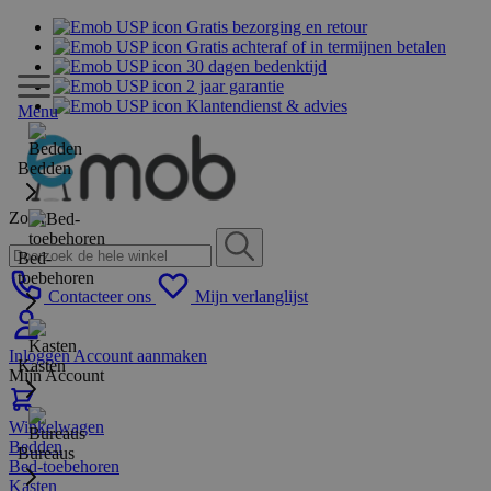
Gratis bezorging en retour
Gratis achteraf of in termijnen betalen
30 dagen bedenktijd
2 jaar garantie
Klantendienst & advies
Menu
Bedden
Zoek
Bed-
toebehoren
Contacteer ons
Mijn verlanglijst
Inloggen
Account aanmaken
Kasten
Mijn Account
Winkelwagen
Bedden
Bureaus
Bed-toebehoren
Kasten