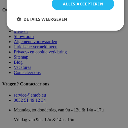
ALLES ACCEPTEREN
Over ons
DETAILS WEERGEVEN
Over ons
Magazijn
Merken
Showroom
Algemene voorwaarden
Juridische vermeldingen
Privacy- en cookie verklaring
Sitemap
Blog
Vacatures
Contacteer ons
Vragen? Contacteer ons
service@emob.eu
0032 51 49 12 34
Maandag tot donderdag van 9u - 12u & 14u - 17u
Vrijdag van 9u - 12u & 14u - 15u