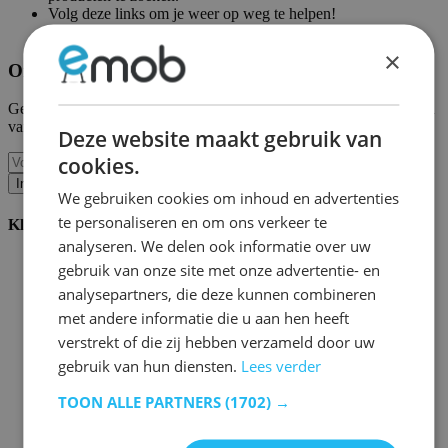
Volg deze links om je weer op weg te helpen!
Emob homepagina
|
Mijn account
×
Ontvang onze nieuwe collecties en promoties.
Geef ons uw e-mail en u wordt maandelijks op de hoogte gehouden
van de laatste gebeurtenissen.
Deze website maakt gebruik van
cookies.
Inschrijven
We gebruiken cookies om inhoud en advertenties
te personaliseren en om ons verkeer te
Klantenservice
analyseren. We delen ook informatie over uw
Bestellen bij Emob
gebruik van onze site met onze advertentie- en
Betaalmogelijkheden
analysepartners, die deze kunnen combineren
Verzending en levering
met andere informatie die u aan hen heeft
Service en garantie
Annuleren of retourneren
verstrekt of die zij hebben verzameld door uw
Klachten
gebruik van hun diensten.
Lees verder
Montagetips
Onderhoudsadvies
TOON ALLE PARTNERS
(1702) →
Wachtwoord vergeten?
FAQ
Palletopslag & Fulfilment