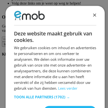
Volg deze links om je weer op weg te helpen!
Emob homepagina
|
Mijn account
×
Ontvang onze nieuwe collecties en promoties.
Geef ons uw e-mail en u wordt maandelijks op de hoogte gehouden
van de laatste gebeurtenissen.
Deze website maakt gebruik van
cookies.
Inschrijven
We gebruiken cookies om inhoud en advertenties
te personaliseren en om ons verkeer te
Klantenservice
analyseren. We delen ook informatie over uw
Bestellen bij Emob
gebruik van onze site met onze advertentie- en
Betaalmogelijkheden
analysepartners, die deze kunnen combineren
Verzending en levering
met andere informatie die u aan hen heeft
Service en garantie
Annuleren of retourneren
verstrekt of die zij hebben verzameld door uw
Klachten
gebruik van hun diensten.
Lees verder
Montagetips
Onderhoudsadvies
TOON ALLE PARTNERS
(1702) →
Wachtwoord vergeten?
FAQ
Palletopslag & Fulfilment