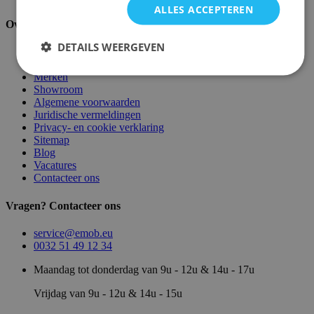
ALLES ACCEPTEREN
Over ons
DETAILS WEERGEVEN
Over ons
Magazijn
Merken
Showroom
Algemene voorwaarden
Juridische vermeldingen
Privacy- en cookie verklaring
Sitemap
Blog
Vacatures
Contacteer ons
Vragen? Contacteer ons
service@emob.eu
0032 51 49 12 34
Maandag tot donderdag van 9u - 12u & 14u - 17u
Vrijdag van 9u - 12u & 14u - 15u