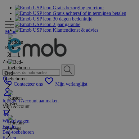
Gratis bezorging en retour
Gratis achteraf of in termijnen betalen
30 dagen bedenktijd
2 jaar garantie
Klantendienst & advies
Menu
Bedden
Zoek
Bed-
toebehoren
Contacteer ons
Mijn verlanglijst
Inloggen
Account aanmaken
Kasten
Mijn Account
Winkelwagen
Bedden
Bureaus
Bed-toebehoren
Kasten