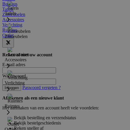
Bureaus
Tafels
Tafels
Zitmeubelen
Accessoires
Verlichting
Ruimtes
Outlet
Zitmeubelen
Reken af met uw account
Accessoires
E-mail adres
Wachtwoord
Verlichting
Paswoord vergeten ?
Inloggen
Afrekenen als een nieuwe klant
Ruimtes
Het aanmaken van een account heeft vele voordelen:
Bekijk bestelling en verzendstatus
Bekijk bestelgeschiedenis
Reken sneller af
Outlet