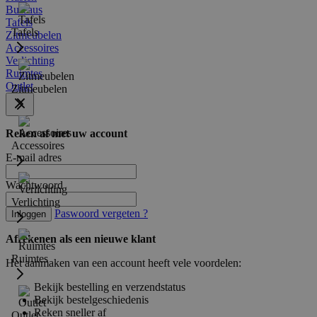
Bureaus
Tafels
Tafels
Zitmeubelen
Accessoires
Verlichting
Ruimtes
Outlet
Zitmeubelen
Reken af met uw account
Accessoires
E-mail adres
Wachtwoord
Verlichting
Paswoord vergeten ?
Inloggen
Afrekenen als een nieuwe klant
Ruimtes
Het aanmaken van een account heeft vele voordelen:
Bekijk bestelling en verzendstatus
Bekijk bestelgeschiedenis
Reken sneller af
Outlet