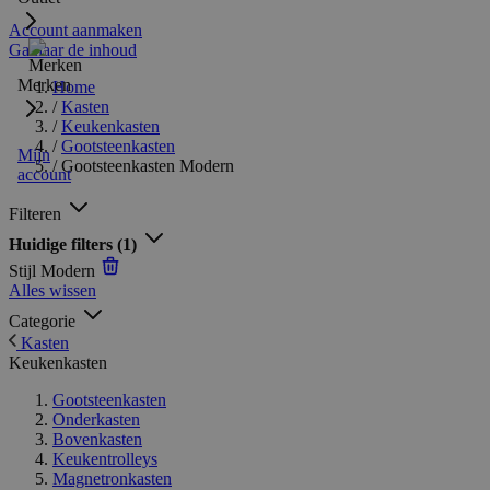
Account aanmaken
Ga naar de inhoud
Merken
Home
/
Kasten
/
Keukenkasten
/
Gootsteenkasten
Mijn
/
Gootsteenkasten Modern
account
Filteren
Huidige filters
(1)
Stijl
Modern
Alles wissen
Categorie
Kasten
Keukenkasten
Gootsteenkasten
Onderkasten
Bovenkasten
Keukentrolleys
Magnetronkasten