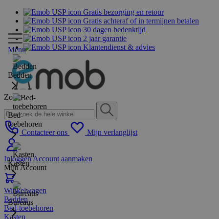
Gratis bezorging en retour
Gratis achteraf of in termijnen betalen
30 dagen bedenktijd
2 jaar garantie
Klantendienst & advies
Menu
Bedden
Zoek
Bed-
toebehoren
Contacteer ons
Mijn verlanglijst
Inloggen
Account aanmaken
Kasten
Mijn Account
Winkelwagen
Bedden
Bureaus
Bed-toebehoren
Kasten