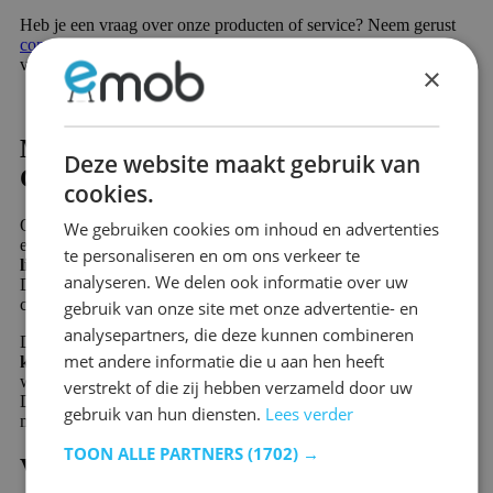
Heb je een vraag over onze producten of service? Neem gerust
contact
op. Onze deskundige medewerkers helpen je graag
verder.
×
Moderne meubels | Strakke lijnen &
Deze website maakt gebruik van
Comfort
cookies.
Op deze pagina vind je talloze meubels of woonaccessoires met
We gebruiken cookies om inhoud en advertenties
een moderne stijl. De meubels in deze woonstijl hebben
strakke
te personaliseren en om ons verkeer te
lijnen
, zijn
luxe
en
elegant
en zorgen voor het nodige
comfort
.
analyseren. We delen ook informatie over uw
De meubels zijn functioneel en vaak slim ontworpen voor extra
comfort en voor eenvoudig onderhoud.
gebruik van onze site met onze advertentie- en
analysepartners, die deze kunnen combineren
De moderne artikelen bestaan veelal uit
niet opvallende
met andere informatie die u aan hen heeft
kleuren
, zoals zwart, wit, grijs en groen. Hoogglans meubels
worden vaak gekozen door hun stralende en luxueuze uitstraling.
verstrekt of die zij hebben verzameld door uw
Daarbij wordt hout het meest gebruikt, maar glas en metaal
gebruik van hun diensten.
Lees verder
misstaan niet in een modern interieur.
TOON ALLE PARTNERS
(1702) →
Voordelen