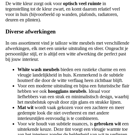
De witte kleur zorgt ook voor
optisch veel ruimte
in
tegenstelling tot de kleur zwart, en komt daarom relatief veel
voor in huis (bijvoorbeeld op wanden, plafonds, radiatoren,
deuren en plinten).
Diverse afwerkingen
In ons assortiment vind je talloze witte meubels met verschillende
afwerkingen, elk met een unieke uitstraling en sfeer. Ongeacht je
persoonlijke stijl, er is altijd een witte afwerking die perfect past
bij jouw interieur.
White wash meubels
bieden een rustieke charme en een
vleugje landelijkheid in huis. Kenmerkend is de subtiele
houtnerf die door de witte verflaag heen zichtbaar blijft.
Voor een moderne uitstraling en bijna een futuristische flair
hebben we ook
hoogglans meubels
. Ideaal voor
liefhebbers van een strak en minimalistisch design, waarbij
het meubelstuk opvalt door zijn glans en strakke lijnen.
Mat wit
wordt vaak gekozen voor een zachtere en meer
gedempte look die niet overheerst en met andere
interieurstijlen eenvoudig is te combineren.
Voor wie houdt van subtiele nuances, is
gebroken wit
een
uitstekende keuze. Deze tint voegt een vleugje warmte toe
aan het interieur zonder de helderheid van wit te verliezen.