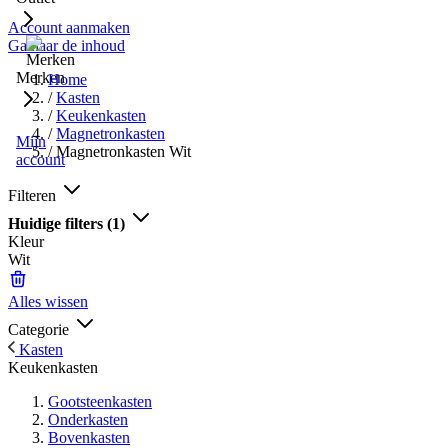
Account aanmaken
Ga naar de inhoud
Merken
Home
/
Kasten
/
Keukenkasten
/
Magnetronkasten
Mijn
/
Magnetronkasten Wit
account
Filteren
Huidige filters
(1)
Kleur
Wit
Alles wissen
Categorie
Kasten
Keukenkasten
Gootsteenkasten
Onderkasten
Bovenkasten