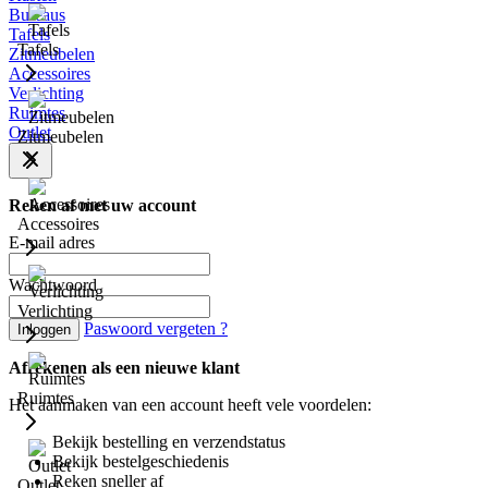
Bureaus
Tafels
Tafels
Zitmeubelen
Accessoires
Verlichting
Ruimtes
Outlet
Zitmeubelen
Reken af met uw account
Accessoires
E-mail adres
Wachtwoord
Verlichting
Paswoord vergeten ?
Inloggen
Afrekenen als een nieuwe klant
Ruimtes
Het aanmaken van een account heeft vele voordelen:
Bekijk bestelling en verzendstatus
Bekijk bestelgeschiedenis
Reken sneller af
Outlet