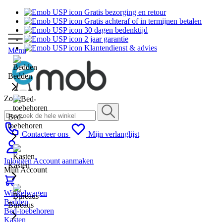
Gratis bezorging en retour
Gratis achteraf of in termijnen betalen
30 dagen bedenktijd
2 jaar garantie
Klantendienst & advies
Menu
Bedden
Zoek
Bed-
toebehoren
Contacteer ons
Mijn verlanglijst
Inloggen
Account aanmaken
Kasten
Mijn Account
Winkelwagen
Bedden
Bureaus
Bed-toebehoren
Kasten