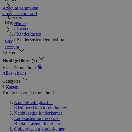
Account aanmaken
Ga naar de inhoud
Merken
Home
/
Kasten
/
Kinderkasten
/
Kinderkasten Dennenhout
Mijn
account
Filteren
Huidige filters
(1)
Hout
Dennenhout
Alles wissen
Categorie
Kasten
Kinderkasten - Dennenhout
Kinderkledingkasten
Kledingrekken kinderkamer
Nachtkastjes kinderkamer
Ladekasten kinderkamer
Boekenkasten kinderkamer
Opbergkasten kinderkamer