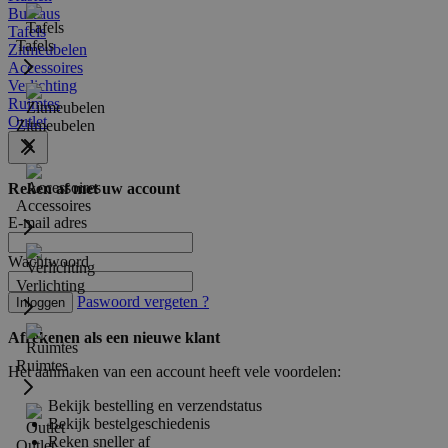
Bureaus
Tafels
Tafels
Zitmeubelen
Accessoires
Verlichting
Ruimtes
Outlet
Zitmeubelen
Reken af met uw account
Accessoires
E-mail adres
Wachtwoord
Verlichting
Paswoord vergeten ?
Inloggen
Afrekenen als een nieuwe klant
Ruimtes
Het aanmaken van een account heeft vele voordelen:
Bekijk bestelling en verzendstatus
Bekijk bestelgeschiedenis
Reken sneller af
Outlet