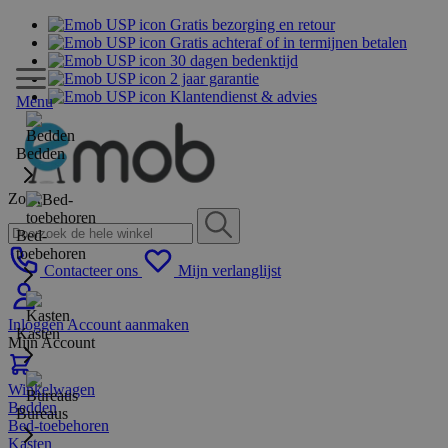
Gratis bezorging en retour
Gratis achteraf of in termijnen betalen
30 dagen bedenktijd
2 jaar garantie
Klantendienst & advies
Menu
Bedden
Zoek
Bed-
toebehoren
Contacteer ons
Mijn verlanglijst
Inloggen
Account aanmaken
Kasten
Mijn Account
Winkelwagen
Bedden
Bureaus
Bed-toebehoren
Kasten