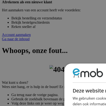
Afrekenen als een nieuwe klant
Het aanmaken van een account heeft vele voordelen:
Bekijk bestelling en verzendstatus
Bekijk bestelgeschiedenis
Reken sneller af
Account aanmaken
Ga naar de inhoud
Whoops, onze fout...
Wat kunt u doen?
Wees niet bang, er is hulp in de buurt! Er zijn vele manieren om weer
Deze website 
Ga terug naar de vorige pagina.
We gebruiken cookie
Gebruik de zoekbalk bovenaan de pagina om naar uw producte
Volg deze links om je weer op weg te helpen!
delen ook informatie