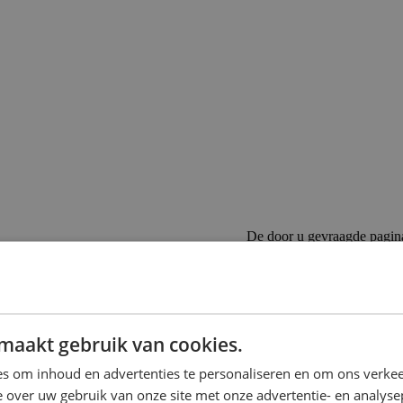
De door u gevraagde pagin
Als u de URL direct heeft in
Als u op een link heeft gekl
 op de rails te komen bij Emob
maakt gebruik van cookies.
s om inhoud en advertenties te personaliseren en om ons verkee
n te zoeken.
 over uw gebruik van onze site met onze advertentie- en analyse