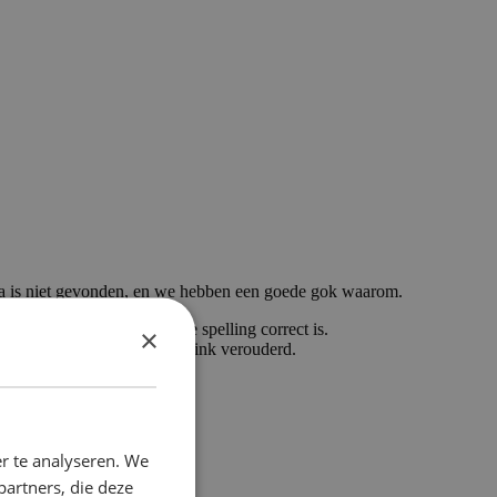
a is niet gevonden, en we hebben een goede gok waarom.
getypt, controleer dan of de spelling correct is.
×
ikt om hier te komen, is de link verouderd.
r te analyseren. We
partners, die deze