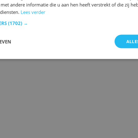
et andere informatie die u aan hen heeft verstrekt of die zij h
 diensten.
Lees verder
ERS
(1702) →
 de laatste gebeurtenissen.
EVEN
ALLE