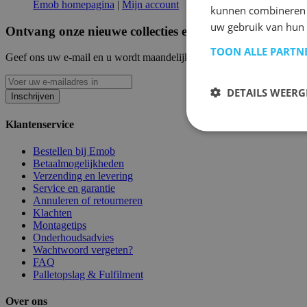
Emob homepagina
|
Mijn account
kunnen combineren m
uw gebruik van hun
Ontvang onze nieuwe collecties en promoties.
TOON ALLE PARTN
Geef ons uw e-mail en u wordt maandelijks op de hoogte gehouden van
DETAILS WEERG
Inschrijven
Klantenservice
Bestellen bij Emob
Betaalmogelijkheden
Verzending en levering
Service en garantie
Annuleren of retourneren
Klachten
Montagetips
Onderhoudsadvies
Wachtwoord vergeten?
FAQ
Palletopslag & Fulfilment
Over ons