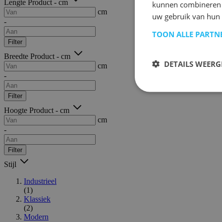
Lengte Product - cm
kunnen combineren m
cm
uw gebruik van hun
-
TOON ALLE PARTN
Filter
Breedte Product - cm
DETAILS WEERG
cm
-
Filter
Hoogte Product - cm
cm
-
Filter
Stijl
Industrieel
(1)
Klassiek
(2)
Modern