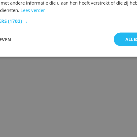
et andere informatie die u aan hen heeft verstrekt of die zij h
 diensten.
Lees verder
ERS
(1702) →
EVEN
ALLE