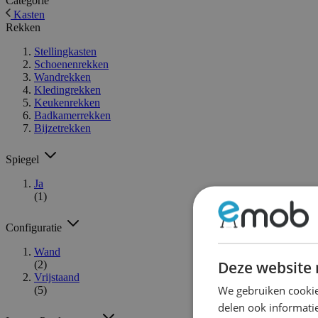
Categorie
Kasten
Rekken
Stellingkasten
Schoenenrekken
Wandrekken
Kledingrekken
Keukenrekken
Badkamerrekken
Bijzetrekken
Spiegel
Ja
(1)
Configuratie
Wand
Deze website 
(2)
Vrijstaand
We gebruiken cookie
(5)
delen ook informatie