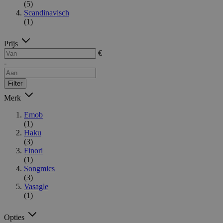
(5)
Scandinavisch
(1)
Prijs
€
-
Filter
Merk
Emob
(1)
Haku
(3)
Finori
(1)
Songmics
(3)
Vasagle
(1)
Opties