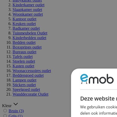
Babykamer outlet
Kinderkamer outlet
Slaapkamer outlet
Woonkamer outlet
Kantoor outlet
Keuken outlet
Badkamer outlet
Tuinmeubelen Outlet
Kinderbedden outlet
Bedden outlet
Boxsprings outlet
Bureaus outlet
Tafels outlet
Stoelen outlet
Kasten outlet
Woonaccessoires outlet
Beddengoed outlet
Lampen outlet
Stickers outlet
Speelgoed outlet
Wanddecoratie Outlet
Deze website 
Kleur
We gebruiken cookie
Bruin
(3)
delen ook informatie
Grijs
(1)