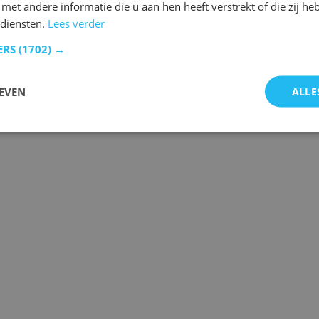
et andere informatie die u aan hen heeft verstrekt of die zij h
 diensten.
Lees verder
ERS
(1702) →
EVEN
ALLE