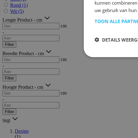
kunnen combineren m
Rood
(1)
uw gebruik van hun
Wit
(5)
Lengte Product - cm
TOON ALLE PARTN
cm
-
DETAILS WEERG
Filter
Breedte Product - cm
cm
-
Filter
Hoogte Product - cm
cm
-
Filter
Stijl
Design
(1)