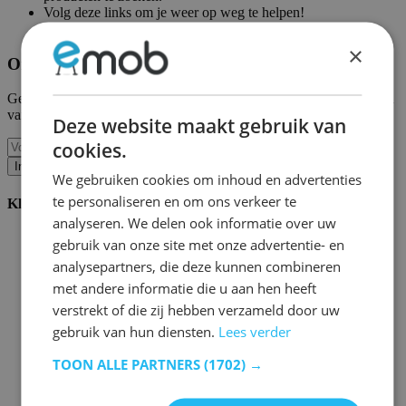
Volg deze links om je weer op weg te helpen!
Emob homepagina
|
Mijn account
×
Ontvang onze nieuwe collecties en promoties.
Geef ons uw e-mail en u wordt maandelijks op de hoogte gehouden
van de laatste gebeurtenissen.
Deze website maakt gebruik van
cookies.
Inschrijven
We gebruiken cookies om inhoud en advertenties
te personaliseren en om ons verkeer te
Klantenservice
analyseren. We delen ook informatie over uw
Bestellen bij Emob
gebruik van onze site met onze advertentie- en
Betaalmogelijkheden
analysepartners, die deze kunnen combineren
Verzending en levering
met andere informatie die u aan hen heeft
Service en garantie
Annuleren of retourneren
verstrekt of die zij hebben verzameld door uw
Klachten
gebruik van hun diensten.
Lees verder
Montagetips
Onderhoudsadvies
TOON ALLE PARTNERS
(1702) →
Wachtwoord vergeten?
FAQ
Palletopslag & Fulfilment