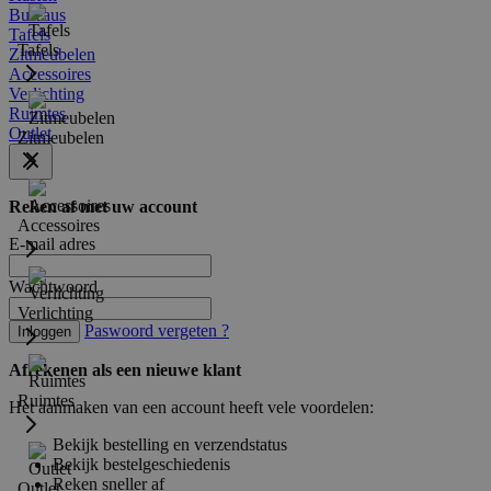
Bureaus
Tafels
Tafels
Zitmeubelen
Accessoires
Verlichting
Ruimtes
Outlet
Zitmeubelen
Reken af met uw account
Accessoires
E-mail adres
Wachtwoord
Verlichting
Paswoord vergeten ?
Inloggen
Afrekenen als een nieuwe klant
Ruimtes
Het aanmaken van een account heeft vele voordelen:
Bekijk bestelling en verzendstatus
Bekijk bestelgeschiedenis
Reken sneller af
Outlet