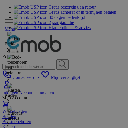
Gratis bezorging en retour
Gratis achteraf of in termijnen betalen
30 dagen bedenktijd
2 jaar garantie
Klantendienst & advies
Menu
Bedden
Zoek
Bed-
toebehoren
Contacteer ons
Mijn verlanglijst
Inloggen
Account aanmaken
Kasten
Mijn Account
Winkelwagen
Bedden
Bureaus
Bed-toebehoren
Kasten