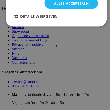
ALLES ACCEPTEREN
Over ons
DETAILS WEERGEVEN
Over ons
Magazijn
Merken
Showroom
Algemene voorwaarden
Juridische vermeldingen
Privacy- en cookie verklaring
Sitemap
Blog
Vacatures
Contacteer ons
Vragen? Contacteer ons
service@emob.eu
0032 51 49 12 34
Maandag tot donderdag van 9u - 12u & 14u - 17u
Vrijdag van 9u - 12u & 14u - 15u