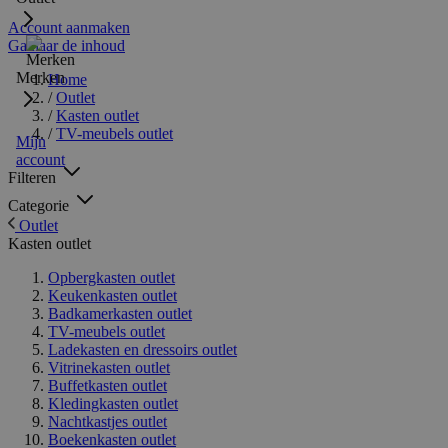
Account aanmaken
Ga naar de inhoud
Merken
Home
/
Outlet
/
Kasten outlet
/
TV-meubels outlet
Mijn
account
Filteren
Categorie
Outlet
Kasten outlet
Opbergkasten outlet
Keukenkasten outlet
Badkamerkasten outlet
TV-meubels outlet
Ladekasten en dressoirs outlet
Vitrinekasten outlet
Buffetkasten outlet
Kledingkasten outlet
Nachtkastjes outlet
Boekenkasten outlet