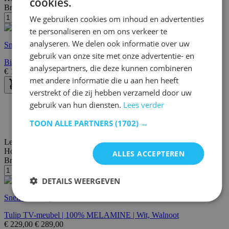
cookies.
Breedte/diepte:
46 cm
We gebruiken cookies om inhoud en advertenties
te personaliseren en om ons verkeer te
analyseren. We delen ook informatie over uw
Snelle levering
gebruik van onze site met onze advertentie- en
Bianco TV-meubel | 100% MELAMINE | Zwart, Goud
analysepartners, die deze kunnen combineren
€
189,00
€
242,00
met andere informatie die u aan hen heeft
verstrekt of die zij hebben verzameld door uw
gebruik van hun diensten.
Lees verder
30 dagen bedenktijd
Gratis bezorging en retour
TOON ALLE PARTNERS
(1702) →
Gratis achteraf of in termijnen betalen
Lengte:
160 cm
Hoogte:
166 cm
ALLES ACCEPTEREN
Breedte/diepte:
29 cm
DETAILS WEERGEVEN
Snelle levering
Tulip TV-meubel | 100% MELAMINE | Wit, Walnoot
€
229,00
€
289,00