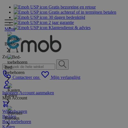
Gratis bezorging en retour
Gratis achteraf of in termijnen betalen
30 dagen bedenktijd
2 jaar garantie
Klantendienst & advies
Menu
Bedden
Zoek
Bed-
toebehoren
Contacteer ons
Mijn verlanglijst
Inloggen
Account aanmaken
Kasten
Mijn Account
Winkelwagen
Bedden
Bureaus
Bed-toebehoren
Kasten