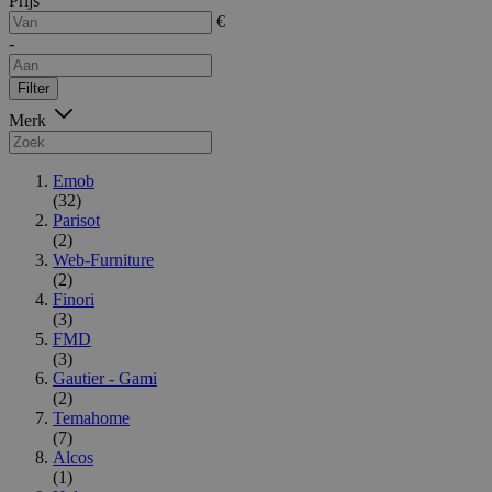
Prijs
€
-
Filter
Merk
Emob
(32)
Parisot
(2)
Web-Furniture
(2)
Finori
(3)
FMD
(3)
Gautier - Gami
(2)
Temahome
(7)
Alcos
(1)