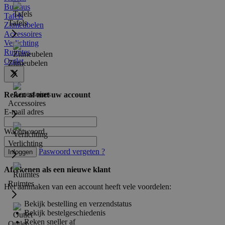
Bureaus
Tafels
Tafels
Zitmeubelen
Accessoires
Verlichting
Ruimtes
Outlet
Zitmeubelen
Reken af met uw account
Accessoires
E-mail adres
Wachtwoord
Verlichting
Paswoord vergeten ?
Inloggen
Afrekenen als een nieuwe klant
Ruimtes
Het aanmaken van een account heeft vele voordelen:
Bekijk bestelling en verzendstatus
Bekijk bestelgeschiedenis
Reken sneller af
Outlet