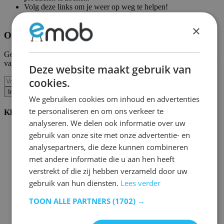
Volg deze links om je weer op weg te helpen!
Emob homepagina
|
Mijn account
×
Ontvang onze nieuwe collecties en promoties.
Geef ons uw e-mail en u wordt maandelijks op de hoogte gehouden
van de laatste gebeurtenissen.
Deze website maakt gebruik van
cookies.
Inschrijven
We gebruiken cookies om inhoud en advertenties
te personaliseren en om ons verkeer te
Klantenservice
analyseren. We delen ook informatie over uw
Bestellen bij Emob
gebruik van onze site met onze advertentie- en
Betaalmogelijkheden
analysepartners, die deze kunnen combineren
Verzending en levering
met andere informatie die u aan hen heeft
Service en garantie
Annuleren of retourneren
verstrekt of die zij hebben verzameld door uw
Klachten
gebruik van hun diensten.
Lees verder
Montagetips
Onderhoudsadvies
TOON ALLE PARTNERS
(1702) →
Wachtwoord vergeten?
FAQ
Palletopslag & Fulfilment