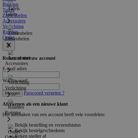
Bureaus
Tafels
Tafels
Zitmeubelen
Accessoires
Verlichting
Ruimtes
Outlet
Zitmeubelen
Reken af met uw account
Accessoires
E-mail adres
Wachtwoord
Verlichting
Paswoord vergeten ?
Inloggen
Afrekenen als een nieuwe klant
Ruimtes
Het aanmaken van een account heeft vele voordelen:
Bekijk bestelling en verzendstatus
Bekijk bestelgeschiedenis
Reken sneller af
Outlet