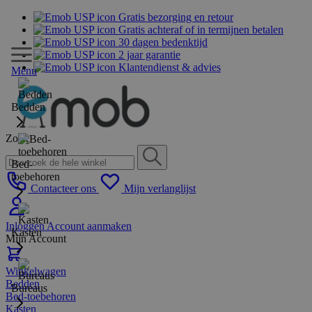
Gratis bezorging en retour
Gratis achteraf of in termijnen betalen
30 dagen bedenktijd
2 jaar garantie
Klantendienst & advies
Menu
Bedden
Zoek
Bed-
toebehoren
Contacteer ons
Mijn verlanglijst
Inloggen
Account aanmaken
Kasten
Mijn Account
Winkelwagen
Bedden
Bureaus
Bed-toebehoren
Kasten