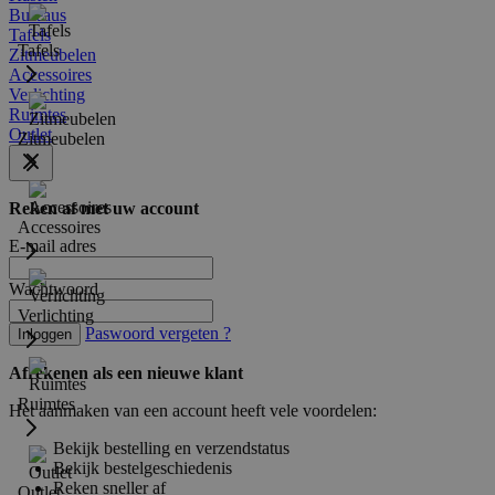
Bureaus
Tafels
Tafels
Zitmeubelen
Accessoires
Verlichting
Ruimtes
Outlet
Zitmeubelen
Reken af met uw account
Accessoires
E-mail adres
Wachtwoord
Verlichting
Paswoord vergeten ?
Inloggen
Afrekenen als een nieuwe klant
Ruimtes
Het aanmaken van een account heeft vele voordelen:
Bekijk bestelling en verzendstatus
Bekijk bestelgeschiedenis
Reken sneller af
Outlet