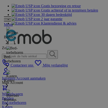
Gratis bezorging en retour
Gratis achteraf of in termijnen betalen
30 dagen bedenktijd
2 jaar garantie
Klantendienst & advies
Menu
Bedden
Zoek
Bed-
toebehoren
Contacteer ons
Mijn verlanglijst
Inloggen
Account aanmaken
Kasten
Mijn Account
Winkelwagen
Bedden
Bureaus
Bed-toebehoren
Kasten