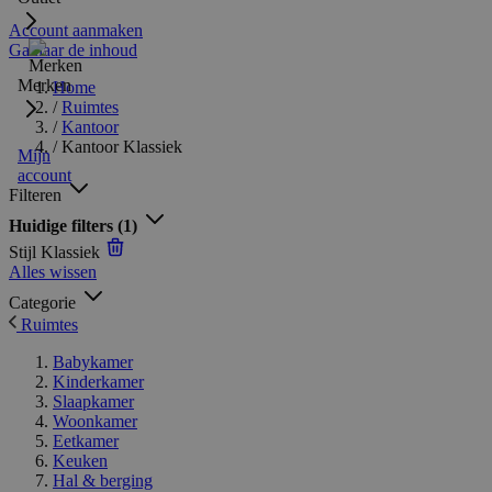
Account aanmaken
Ga naar de inhoud
Merken
Home
/
Ruimtes
/
Kantoor
/
Kantoor Klassiek
Mijn
account
Filteren
Huidige filters
(1)
Stijl
Klassiek
Alles wissen
Categorie
Ruimtes
Babykamer
Kinderkamer
Slaapkamer
Woonkamer
Eetkamer
Keuken
Hal & berging