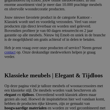
gegarandeerd bij Emob, jouw online meubelwinkel. In ons
enorme assortiment vind je meer dan 10.000 prachtige meubels
en sfeervolle woondecoratie producten.
Jouw nieuwe favoriete product in de categorie Kantoor -
Klassiek wordt snel en voordelig verzonden. Veel van onze
producten zijn direct leverbaar en worden snel geleverd.
Bovendien profiteer je van 60 dagen retourrecht en 2 jaar
garantie op alle meubels. Nieuw bij Emob en uniek in de branche
is de mogelijkheid om gratis achteraf of in delen te betalen.
Heb je een vraag over onze producten of service? Neem gerust
contact
op. Onze deskundige medewerkers helpen je graag
verder.
Klassieke meubels | Elegant & Tijdloos
Op deze pagina vind je talloze meubels of woonaccessoires met
een klassieke stijl. De meubels worden vaak beschreven als
elegant
en
tijdloos
. Onverdiend wordt klassiek alleen maar
gezien als oud. Hoewel de inspiratiebron hier wel vandaan komt,
hebben de producten rijke kleuren, zijn ze gemaakt van
hoogwaardige materialen
en worden ze veel gecombineerd met