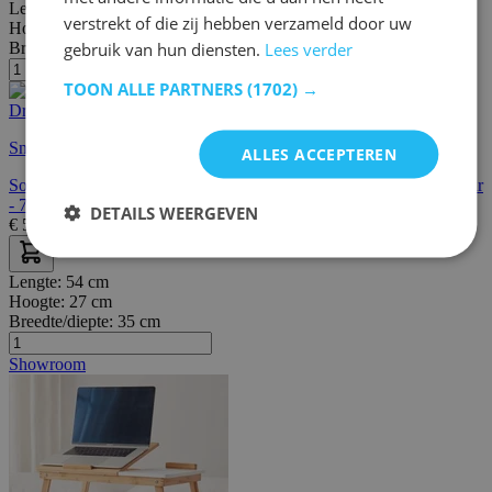
Lengte:
71 cm
verstrekt of die zij hebben verzameld door uw
Hoogte:
29 cm
gebruik van hun diensten.
Lees verder
Breedte/diepte:
35 cm
TOON ALLE PARTNERS
(1702) →
Snelle levering
ALLES ACCEPTEREN
Songmics Bamboe Laptopbureau - Ergonomisch, Koeler, Draagbaar
- 72 x (21-29) x 35 cm
DETAILS WEERGEVEN
€
54,95
€
69,00
Lengte:
54 cm
Hoogte:
27 cm
Breedte/diepte:
35 cm
Showroom