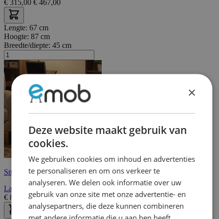
€
315,00
€
467,00
Lengte:
67 cm
Hoogte:
87 cm
Breedte/diepte:
45 cm
×
Deze website maakt gebruik van
cookies.
We gebruiken cookies om inhoud en advertenties
te personaliseren en om ons verkeer te
Snelle levering
analyseren. We delen ook informatie over uw
Laptop Sta-bureau Glen - 100% Melamine - Atlantic Pine
gebruik van onze site met onze advertentie- en
€
82,60
€
118,00
analysepartners, die deze kunnen combineren
met andere informatie die u aan hen heeft