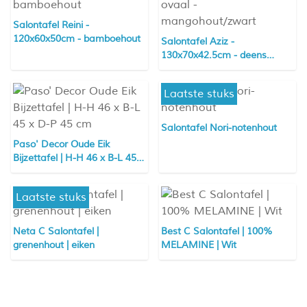
Salontafel Reini -
120x60x50cm - bamboehout
Salontafel Aziz -
130x70x42.5cm - deens
ovaal - mangohout/zwart
Laatste stuks
Salontafel Nori-notenhout
Paso' Decor Oude Eik
Bijzettafel | H-H 46 x B-L 45 x
D-P 45 cm
Laatste stuks
Neta C Salontafel |
Best C Salontafel | 100%
grenenhout | eiken
MELAMINE | Wit